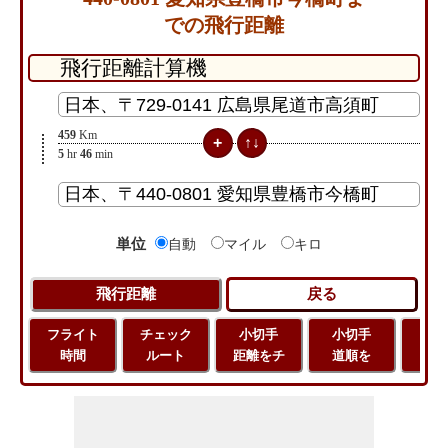
での飛行距離
459
Km
5
hr
46
min
単位
自動
マイル
キロ
フライト
チェック
小切手
小切手
小
時間
ルート
距離をチ
道順を
地