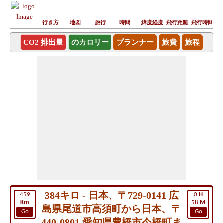
行き方
地図
旅行
時間
緯度経度
飛行距離
飛行時間
CO2 排出量
のカロリー
プランナー
旅費
旅程
384キロ - 日本、〒729-0141 広
459
0
H
Km
58
M
島県尾道市高須町から日本、〒
Go
Go
440-0801 愛知県豊橋市今橋町ま