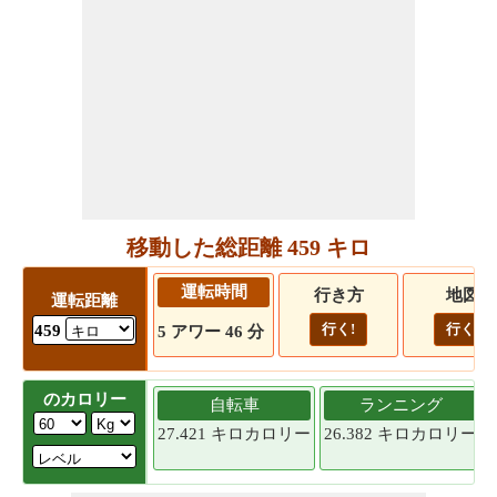
移動した総距離 459 キロ
運転時間
行き方
地図
運転距離
行く!
行く!
459
5 アワー 46 分
のカロリー
自転車
ランニング
27.421 キロカロリー
26.382 キロカロリー