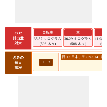
自転車
車
CO2
排出量
35.57 キログラム
30.29 キログラム
41.0
対木
(596 木々)
(508 木々)
(68
日 1 : 日本、〒729-014
きみの
+
日 2
毎日
旅程