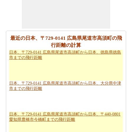
が日本、〒729-0141 広島県尾道市高須町と日本、〒440-
0801 愛知県豊橋市今橋町の間の距離を旅行過ごすことに
なりますとどのくらいの時間推定値するのに役立ちま
す。
あなたの日本、〒729-0141 広島県尾道市高須町から日
最近の日本、〒729-0141 広島県尾道市高須町の飛
本、〒440-0801 愛知県豊橋市今橋町までの旅行に基づい
行距離の計算
て、簡単な旅行の計画を作成する必要ですか。
日本、〒
日本、〒729-0141 広島県尾道市高須町から日本、徳島県徳島
729-0141 広島県尾道市高須町から日本、〒440-0801 愛知
市までの飛行距離
県豊橋市今橋町までの旅行
ために私たちの旅のプランナ
ーをお試しください。
日本、〒729-0141 広島県尾道市高須町から日本、〒440-
日本、〒729-0141 広島県尾道市高須町から日本、大分県中津
0801 愛知県豊橋市今橋町まで飛行機で旅行をお探しです
市までの飛行距離
か。あなたはまた、
日本、〒729-0141 広島県尾道市高須
町から日本、〒440-0801 愛知県豊橋市今橋町までの飛行
時間
を知ることができます。
日本、〒729-0141 広島県尾道市高須町から日本、〒440-0801
愛知県豊橋市今橋町までの飛行距離
新しい場所に行くの後、あなたの目的地へのルートを知
ることが重要です。場合はルートを認識していません、