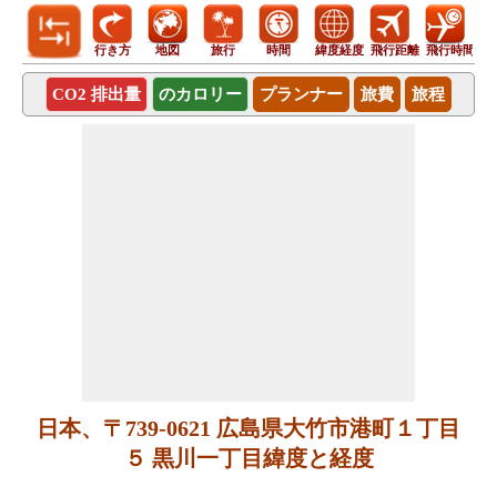
行き方
地図
旅行
時間
緯度経度
飛行距離
飛行時間
CO2 排出量
のカロリー
プランナー
旅費
旅程
日本、〒739-0621 広島県大竹市港町１丁目
５ 黒川一丁目緯度と経度