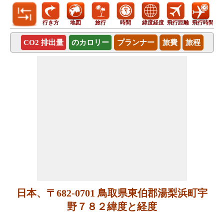
行き方
地図
旅行
時間
緯度経度
飛行距離
飛行時間
CO2 排出量
のカロリー
プランナー
旅費
旅程
日本、〒682-0701 鳥取県東伯郡湯梨浜町宇
野７８２緯度と経度