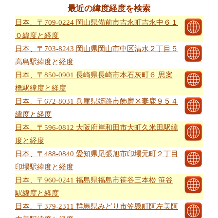
最近の緯度経度を検索
日本、〒709-0224 岡山県備前市吉永町吉永中６１
０緯度と経度
日本、〒703-8243 岡山県岡山市中区清水２丁目５
高島駅緯度と経度
日本、〒850-0901 長崎県長崎市本石灰町６ 思案
橋駅緯度と経度
日本、〒672-8031 兵庫県姫路市飾磨区妻鹿９５４
緯度と経度
日本、〒596-0812 大阪府岸和田市大町久米田駅緯
度と経度
日本、〒488-0840 愛知県尾張旭市印場元町２丁目
印場駅緯度と経度
日本、〒960-0241 福島県福島市笹谷三本松 笹谷
駅緯度と経度
日本、〒379-2311 群馬県みどり市笠懸町阿左美阿