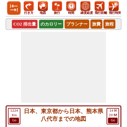
行き方
地図
旅行
時間
緯度経度
飛行距離
飛行時間
CO2 排出量
のカロリー
プランナー
旅費
旅程
日本、東京都から日本、熊本県
1224
14
H
Km
29
M
八代市までの地図
Go
Go