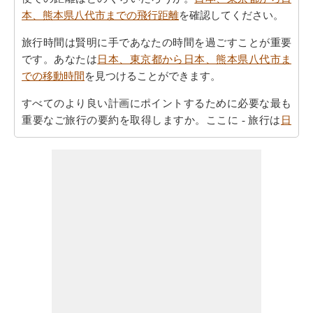
本、熊本県八代市までの飛行距離
を確認してください。
旅行時間は賢明に手であなたの時間を過ごすことが重要
です。あなたは
日本、東京都から日本、熊本県八代市ま
での移動時間
を見つけることができます。
すべてのより良い計画にポイントするために必要な最も
重要なご旅行の要約を取得しますか。ここに - 旅行は
日
本、東京都から日本、熊本県八代市までの旅行
を計画す
るのに役立ちます。
ご旅行中の時間的な制約がありましたか。より良いあな
たの飛行時間を管理するために探しますか。あなたは
日
本、東京都から日本、熊本県八代市までの飛行時間
を見
つけることができます。自分がより良い日本、東京都か
ら日本、熊本県八代市までのあなたの旅行を計画するの
に役立ちます。
あなたはそれが確からしいの停止ポイントとあなたの旅
の途中でポイントを与えマップたいですか。
日本、東京