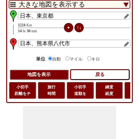
1224
Km
14
hr
30
min
単位
自動
マイル
キロ
小切手
旅行
小切手
緯度
旅
距離をチ
時間
道順を
経度
距