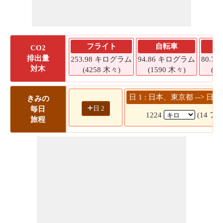
フライト
自転車
CO2
排出量
253.98 キログラム
94.86 キログラム
80.7
対木
(4258 木々)
(1590 木々)
(1
日 1 : 日本、東京都 -->
きみの
+
日 2
毎日
1224
(14 ア
旅程