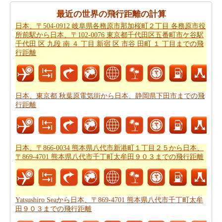
最近の世界の飛行距離の計算
日本、〒504-0912 岐阜県各務原市那加桜町２丁目 各務原市役
所前駅から日本、〒102-0076 東京都千代田区五番町市ケ谷駅
千代田 区 九段 南 ４ 丁目 新宿 区 市谷 田町 １ 丁目までの飛
行距離
日本、東京都 秋葉原電気街から日本、静岡県下田市までの飛
行距離
日本、〒866-0034 熊本県八代市新港町１丁目２５から日本、
〒869-4701 熊本県八代市千丁町太牟田９０３までの飛行距離
Yatsushiro Seaから日本、〒869-4701 熊本県八代市千丁町太牟
田９０３までの飛行距離