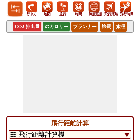
行き方
地図
旅行
時間
緯度経度
飛行距離
飛行時間
CO2 排出量
のカロリー
プランナー
旅費
旅程
飛行距離計算