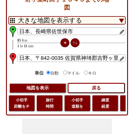
図
85
Km
1
hr
11
min
単位
自動
マイル
キロ
小切手
旅行
小切手
緯度
旅
距離をチ
時間
道順を
経度
距