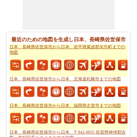
ちます。
ご旅行中の時間的な制約がありましたか。より良いあな
たの飛行時間を管理するために探しますか。あなたは
日
本、長崎県佐世保市から日本、〒842-0035 佐賀県神埼郡
最近のための地図を生成し日本、長崎県佐世保市
吉野ヶ里町田手１８４３までの飛行時間
を見つけること
日本、長崎県佐世保市から日本、岩手県紫波郡矢巾町までの
ができます。自分がより良い日本、長崎県佐世保市から
地図
日本、〒842-0035 佐賀県神埼郡吉野ヶ里町田手１８４３
までのあなたの旅行を計画するのに役立ちます。
あなたはそれが確からしいの停止ポイントとあなたの旅
日本、長崎県佐世保市から日本、北海道札幌市までの地図
の途中でポイントを与えマップたいですか。
日本、長崎
県佐世保市から日本、〒842-0035 佐賀県神埼郡吉野ヶ里
町田手１８４３までの道路ルートプラン
はあなたがチェ
ックすることをお勧めします。
日本、長崎県佐世保市から日本、福岡県古賀市までの地図
あなたは旅行のための旅行費用計算機を探しています
か。あなたは
日本、長崎県佐世保市から日本、〒842-
0035 佐賀県神埼郡吉野ヶ里町田手１８４３までの旅行の
日本、長崎県佐世保市から日本、〒842-0035 佐賀県神埼郡吉