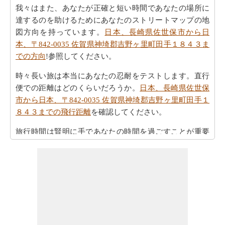
我々はまた、あなたが正確と短い時間であなたの場所に
達するのを助けるためにあなたのストリートマップの地
図方向を持っています。
日本、長崎県佐世保市から日
本、〒842-0035 佐賀県神埼郡吉野ヶ里町田手１８４３ま
での方向
!参照してください。
時々長い旅は本当にあなたの忍耐をテストします。直行
便での距離はどのくらいだろうか。
日本、長崎県佐世保
市から日本、〒842-0035 佐賀県神埼郡吉野ヶ里町田手１
８４３までの飛行距離
を確認してください。
旅行時間は賢明に手であなたの時間を過ごすことが重要
です。あなたは
日本、長崎県佐世保市から日本、〒842-
0035 佐賀県神埼郡吉野ヶ里町田手１８４３までの移動時
間
を見つけることができます。
すべてのより良い計画にポイントするために必要な最も
重要なご旅行の要約を取得しますか。ここに - 旅行は
日
本、長崎県佐世保市から日本、〒842-0035 佐賀県神埼郡
吉野ヶ里町田手１８４３までの旅行
を計画するのに役立