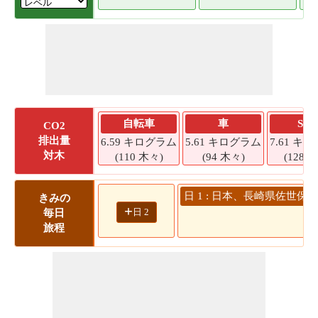
自転車
車
SU
CO2
排出量
6.59 キログラム
5.61 キログラム
7.61 キ
対木
(110 木々)
(94 木々)
(128 
日 1 : 日本、長崎県佐世保市
きみの
+
日 2
毎日
旅程