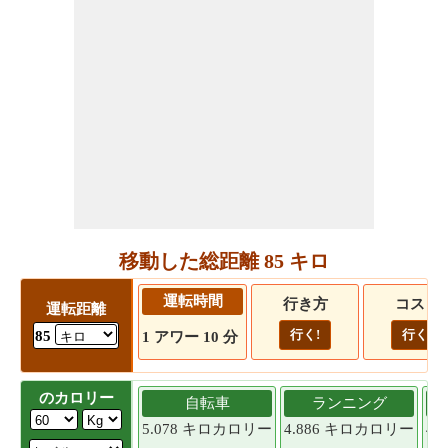
移動した総距離 85 キロ
運転時間
行き方
コスト
運転距離
行く!
行く!
85
1 アワー 10 分
のカロリー
自転車
ランニング
5.078 キロカロリー
4.886 キロカロリー
4.