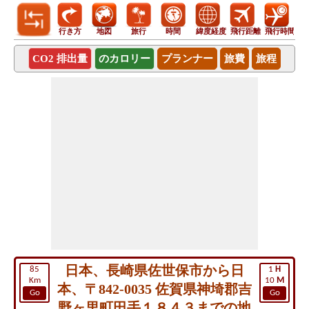
行き方
地図
旅行
時間
緯度経度
飛行距離
飛行時間
CO2 排出量
のカロリー
プランナー
旅費
旅程
日本、長崎県佐世保市から日
85
1
H
Km
10
M
本、〒842-0035 佐賀県神埼郡吉
Go
Go
野ヶ里町田手１８４３までの地