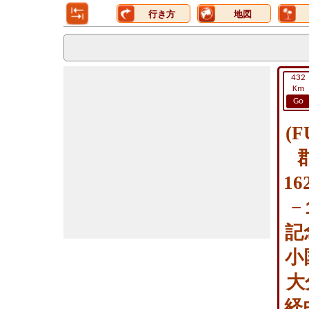
行き方
地図
432
Km
Go
(
1
−
記
小
大
経