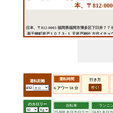
本、〒812-0
日本、〒812-0003 福岡県福岡市博多区下臼井７７８
高千穂町岩戸１０７３−１ 天岩戸神社 古代イチョウ(
町大字有氏４０５０ を経由
運転時間
行き方
運転距離
行く!
432
6 アワー 58 分
のカロリー
自転車
ランニ
25.808 キロカロリー
24.83 キ