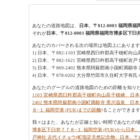
あなたの道路地図は、
日本、〒812-0003 福岡県
それが
日本、〒812-0003 福岡県福岡市博多区下臼井
あなたのカバーされる次の場所は地図上にあります
1) 日本、〒882-1103 宮崎県西臼杵郡高千穂町向
2) 日本、〒882-1621 宮崎県西臼杵郡高千穂町
3) 日本、〒869-2402 熊本県阿蘇郡南小国町満願寺
4) 日本、〒878-0202 大分県竹田市久住町大字有
あなたのグーグルの道路地図のための距離を知り
1103 宮崎県西臼杵郡高千穂町向山高千穂峡、日本、
2402 熊本県阿蘇郡南小国町満願寺 黒川温泉、日本
８−１ 福岡空港 (FUK)までの距離
!ることができま
我々はまた、あなたが正確と短い時間であなたの
博多区下臼井７７８−１ 福岡空港 (FUK)から日本、
戸神社 古代イチョウ(町指定天然記念物、日本、〒86