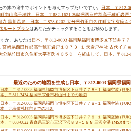
たの旅の途中でポイントを与えマップたいですか。
日本、〒812
高千穂町向山高千穂峡、日本、〒882-1621 宮崎県西臼杵郡高千穂町
願寺 黒川温泉、日本、〒878-0202 大分県竹田市久住町大字有氏４
道路ルートプラン
はあなたがチェックすることをお勧めします。
ますか。あなたは
日本、〒812-0003 福岡県福岡市博多区下臼井７７８−
1 宮崎県西臼杵郡高千穂町岩戸１０７３−１ 天岩戸神社 古代イチョウ
2 大分県竹田市久住町大字有氏４０５０ を経由して、日本、〒812-
。
最近のための地図を生成し日本、〒812-0003 福岡県福岡
日本、〒812-0003 福岡県福岡市博多区下臼井７７８−１ 福岡空港 (FUK
本、〒811-3434 福岡県宗像市村山田までの地図
日本、〒812-0003 福岡県福岡市博多区下臼井７７８−１ 福岡空港 (FUK
本、北海道札幌市までの地図
日本、〒812-0003 福岡県福岡市博多区下臼井７７８−１ 福岡空港 (FUK
本、〒033-0022 青森県三沢市三沢下沢８３−１９８ 三沢空港 (MSJ)ま
日本、〒812-0003 福岡県福岡市博多区下臼井７７８−１ 福岡空港 (FUK