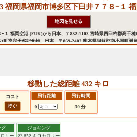
003 福岡県福岡市博多区下臼井７７８−１ 福岡
−１ 福岡空港 (FUK)から日本、〒882-1103 宮崎県西臼杵郡高千
町指定天然記念物、日本、〒869-2402 熊本県阿蘇郡南小国町満願寺
して、日本、〒812-0003 福岡県福岡市博多区下臼井７７８−１ 福
移動した総距離 432 キロ
飛行距離
飛行時間
コスト
行く!
0
30 分
ング
ジョギング
ロカロリー
23.852 キロカロリー