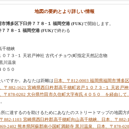
地図の要約とより詳しい情報
福岡市博多区下臼井７７８−１ 福岡空港 (FUK)
で開始します。
７７８−１ 福岡空港 (FUK)
で終わる
山高千穂峡
岩戸１０７３−１ 天岩戸神社 古代イチョウ(町指定天然記念物
 黒川温泉
氏４０５０
たいですか。あなたは距離は
日本、〒812-0003 福岡県福岡市博多
〒882-1621 宮崎県西臼杵郡高千穂町岩戸１０７３−１ 天岩戸
、〒878-0202 大分県竹田市久住町大字有氏４０５０ を経由して、
す。
場所に達するのを助けるためにあなたのストリートマップの地図方
〒882-1103 宮崎県西臼杵郡高千穂町向山高千穂峡、日本、〒882
9-2402 熊本県阿蘇郡南小国町満願寺 黒川温泉、日本、〒878-