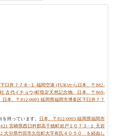
区下臼井７７８−１ 福岡空港 (FUK)から日本、〒882-
神社 古代イチョウ(町指定天然記念物、日本、〒869-
日本、〒812-0003 福岡県福岡市博多区下臼井７７
向を持っています。
日本、〒812-0003 福岡県福岡市
-1621 宮崎県西臼杵郡高千穂町岩戸１０７３−１ 天岩
0202 大分県竹田市久住町大字有氏４０５０ を経由し