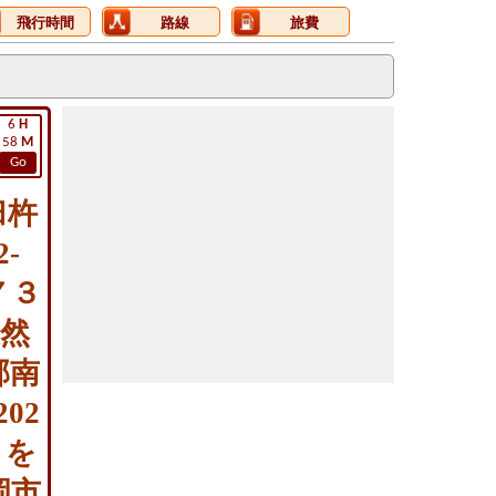
飛行時間
路線
旅費
6
H
58
M
Go
臼杵
-
７３
天然
郡南
02
 を
岡市