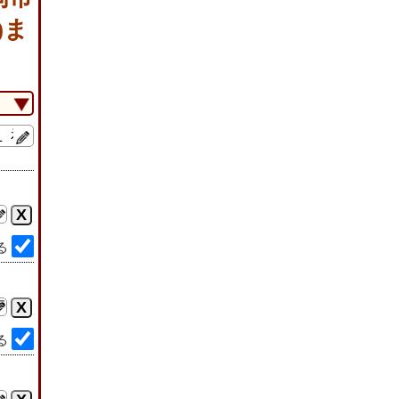
)ま
る
る