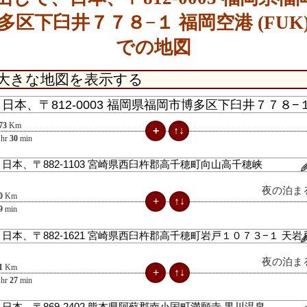
多区下臼井７７８−１ 福岡空港 (FUK
での地図
73
Km
hr
30
min
夜の泊ま
0
Km
9
min
夜の泊ま
1
Km
hr
27
min