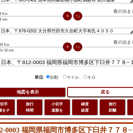
夜の泊ま
3
Km
1
min
夜の泊ま
55
Km
hr
12
min
単位
自動
マイル
キロ
切手
旅行
小切手
緯度
旅行
離をチ
時間
道順を
経度
距離
-0003 福岡県福岡市博多区下臼井７７８−１