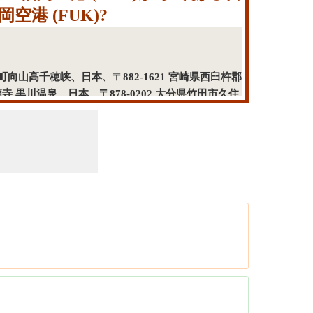
空港 (FUK)?
穂町向山高千穂峡、日本、〒882-1621 宮崎県西臼杵郡
 黒川温泉、日本、〒878-0202 大分県竹田市久住
岡空港 (FUK)までの地図