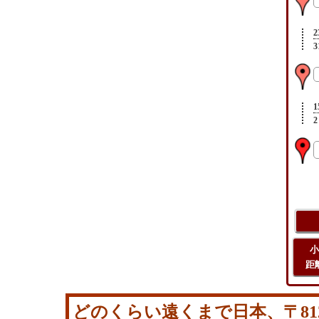
2
3
1
2
小
距
どのくらい遠くまで日本、〒812