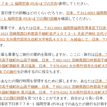
７８−１ 福岡空港 (FUK)までの方向
!参照してください。
。直行便での距離はどのくらいだろうか。
日本、〒812-0003 福
−１ 福岡空港 (FUK)までの飛行距離
を確認してください。
が重要です。あなたは
日本、〒812-0003 福岡県福岡市博多区下臼井７
621 宮崎県西臼杵郡高千穂町岩戸１０７３−１ 天岩戸神社 古代イチ
202 大分県竹田市久住町大字有氏４０５０ を経由して、日本、〒81
す。
最も重要なご旅行の要約を取得しますか。ここに - 旅行は
日本、〒
西臼杵郡高千穂町向山高千穂峡、日本、〒882-1621 宮崎県西臼杵郡
小国町満願寺 黒川温泉、日本、〒878-0202 大分県竹田市久住町大
)までの旅行
を計画するのに役立ちます。
いあなたの飛行時間を管理するために探しますか。あなたは
日本、〒
西臼杵郡高千穂町向山高千穂峡、日本、〒882-1621 宮崎県西臼杵郡
小国町満願寺 黒川温泉、日本、〒878-0202 大分県竹田市久住町大
)までの飛行時間
を見つけることができます。自分がより良い日本、〒81
福岡市博多区下臼井７７８−１ 福岡空港 (FUK)までのあなたの旅行を計