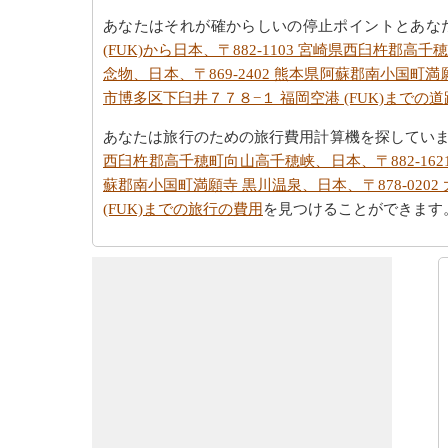
あなたはそれが確からしいの停止ポイントとあな
(FUK)から日本、〒882-1103 宮崎県西臼杵郡
念物、日本、〒869-2402 熊本県阿蘇郡南小国町満
市博多区下臼井７７８−１ 福岡空港 (FUK)までの
あなたは旅行のための旅行費用計算機を探してい
西臼杵郡高千穂町向山高千穂峡、日本、〒882-162
蘇郡南小国町満願寺 黒川温泉、日本、〒878-020
(FUK)までの旅行の費用
を見つけることができます