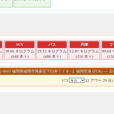
SUV
バス
列車
フ
ム
38.66 キログラム
29.12 キログラム
12.87 キログラム
89.6
(648 木々)
(488 木々)
(216 木々)
(15
812-0003 福岡県福岡市博多区下臼井７７８−１ 福岡空港 (FUK) --
173
(2 アワー 29 分)