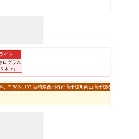
ライト
4 キログラム
03 木々)
> 日本、〒882-1103 宮崎県西臼杵郡高千穂町向山高千穂峡
日 2 :