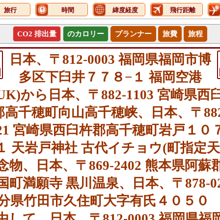
旅行
時間
緯度経度
飛行距離
CO2 排出量
のカロリー
プランナー
旅費
旅程
日本、〒812-0003 福岡県福岡市博
多区下臼井７７８−１ 福岡空港
FUK)から日本、〒882-1103 宮崎県西
郡高千穂町向山高千穂峡、日本、〒882
621 宮崎県西臼杵郡高千穂町岩戸１０
１ 天岩戸神社 古代イチョウ(町指定
念物、日本、〒869-2402 熊本県阿蘇
国町満願寺 黒川温泉、日本、〒878-02
分県竹田市久住町大字有氏４０５０
由して、日本、〒812-0003 福岡県福