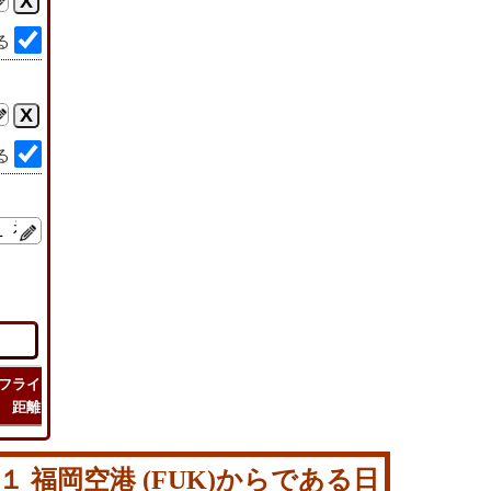
る
る
フライト
フライト
チェック
旅行
距離
時間
ルート
コスト
 福岡空港 (FUK)からである日