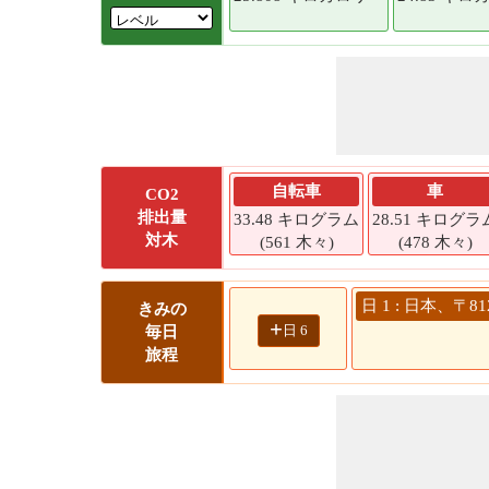
自転車
車
CO2
排出量
33.48 キログラム
28.51 キログラ
対木
(561 木々)
(478 木々)
日 1 : 日本、〒
きみの
+
日 6
毎日
旅程