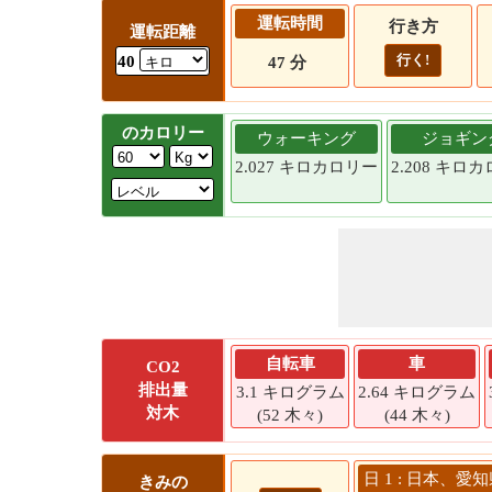
運転時間
行き方
運転距離
行く!
40
47 分
のカロリー
ウォーキング
ジョギン
2.027 キロカロリー
2.208 キロ
自転車
車
CO2
排出量
3.1 キログラム
2.64 キログラム
対木
(52 木々)
(44 木々)
日 1 : 日本、愛
きみの