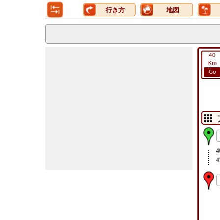
行き方
地図
40
Km
Go
4
4