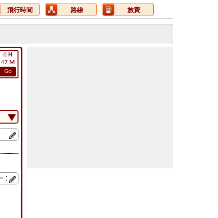
飛行時間
路線
旅費
0
H
47
M
Go