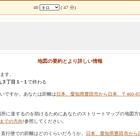
40
( 47 分)
地図の要約とより詳しい情報
ます。
の丸３丁目１−１
で終わる
いですか。あなたは距離は
日本、愛知県豊田市から日本、〒460-8
場所に達するのを助けるためにあなたのストリートマップの地図方
１までの方向
!参照してください。
。直行便での距離はどのくらいだろうか。
日本、愛知県豊田市から日本