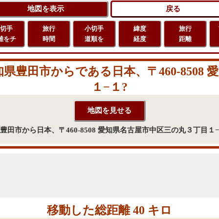
切手
旅行
小切手
緯度
旅行
離をチ
時間
道順を
経度
距離
豊田市からである日本、〒460-8508
１−１?
豊田市から日本、〒460-8508 愛知県名古屋市中区三の丸３丁目１
移動した総距離 40 キロ