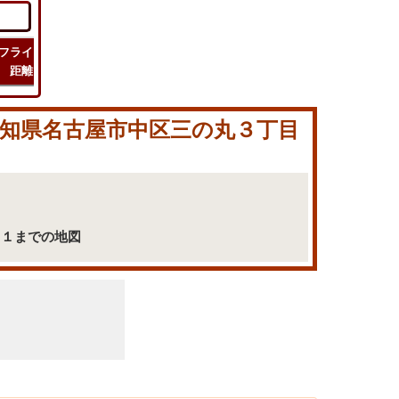
フライト
フライト
チェック
旅行
距離
時間
ルート
コスト
 愛知県名古屋市中区三の丸３丁目
−１までの地図