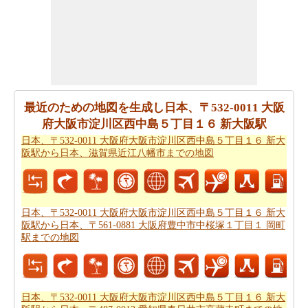
重要なご旅行の要約を取得しますか。ここに - 旅行は
日
本、〒532-0011 大阪府大阪市淀川区西中島５丁目１６ 新
大阪駅から日本、〒487-0013 愛知県春日井市高蔵寺町ま
での旅行
を計画するのに役立ちます。
ご旅行中の時間的な制約がありましたか。より良いあな
最近のための地図を生成し日本、〒532-0011 大阪
たの飛行時間を管理するために探しますか。あなたは
日
府大阪市淀川区西中島５丁目１６ 新大阪駅
本、〒532-0011 大阪府大阪市淀川区西中島５丁目１６ 新
日本、〒532-0011 大阪府大阪市淀川区西中島５丁目１６ 新大
大阪駅から日本、〒487-0013 愛知県春日井市高蔵寺町ま
阪駅から日本、滋賀県近江八幡市までの地図
での飛行時間
を見つけることができます。自分がより良
い日本、〒532-0011 大阪府大阪市淀川区西中島５丁目１
６ 新大阪駅から日本、〒487-0013 愛知県春日井市高蔵寺
町までのあなたの旅行を計画するのに役立ちます。
日本、〒532-0011 大阪府大阪市淀川区西中島５丁目１６ 新大
阪駅から日本、〒561-0881 大阪府豊中市中桜塚１丁目１ 岡町
あなたはそれが確からしいの停止ポイントとあなたの旅
駅までの地図
の途中でポイントを与えマップたいですか。
日本、〒
532-0011 大阪府大阪市淀川区西中島５丁目１６ 新大阪駅
から日本、〒487-0013 愛知県春日井市高蔵寺町までの道
日本、〒532-0011 大阪府大阪市淀川区西中島５丁目１６ 新大
路ルートプラン
はあなたがチェックすることをお勧めし