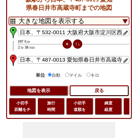
県春日井市高蔵寺町までの地図
197
Km
2
hr
38
min
単位
自動
マイル
キロ
小切手
旅行
小切手
緯度
旅
距離をチ
時間
道順を
経度
距