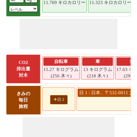
11.769 キロカロリー
11.323 キロカロリー
自転車
車
SU
CO2
排出量
15.27 キログラム
13 キログラム
17.63 
対木
(256 木々)
(218 木々)
(296 
日 1 : 日本、〒532-00
きみの
+
日 2
毎日
旅程