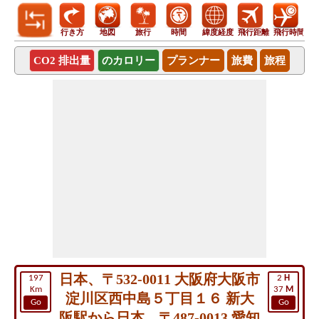
行き方
地図
旅行
時間
緯度経度
飛行距離
飛行時間
CO2 排出量
のカロリー
プランナー
旅費
旅程
日本、〒532-0011 大阪府大阪市
197
2
H
Km
37
M
淀川区西中島５丁目１６ 新大
Go
Go
阪駅から日本、〒487-0013 愛知