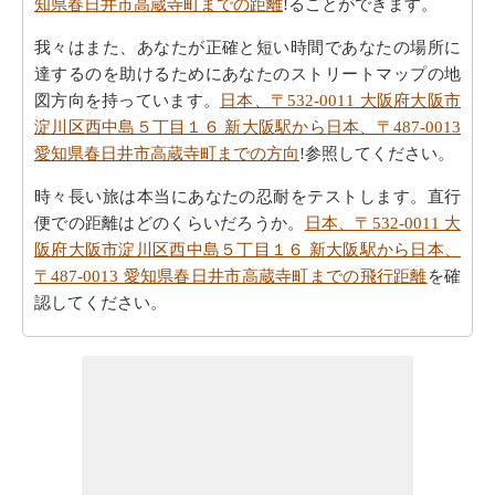
知県春日井市高蔵寺町までの距離
!ることができます。
我々はまた、あなたが正確と短い時間であなたの場所に
達するのを助けるためにあなたのストリートマップの地
図方向を持っています。
日本、〒532-0011 大阪府大阪市
淀川区西中島５丁目１６ 新大阪駅から日本、〒487-0013
愛知県春日井市高蔵寺町までの方向
!参照してください。
時々長い旅は本当にあなたの忍耐をテストします。直行
便での距離はどのくらいだろうか。
日本、〒532-0011 大
阪府大阪市淀川区西中島５丁目１６ 新大阪駅から日本、
〒487-0013 愛知県春日井市高蔵寺町までの飛行距離
を確
認してください。
旅行時間は賢明に手であなたの時間を過ごすことが重要
です。あなたは
日本、〒532-0011 大阪府大阪市淀川区西
中島５丁目１６ 新大阪駅から日本、〒487-0013 愛知県春
日井市高蔵寺町までの移動時間
を見つけることができま
す。
すべてのより良い計画にポイントするために必要な最も