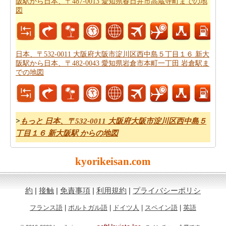
阪駅から日本、〒487-0013 愛知県春日井市高蔵寺町までの地
ます。
図
あなたは旅行のための旅行費用計算機を探しています
か。あなたは
日本、〒532-0011 大阪府大阪市淀川区西中
島５丁目１６ 新大阪駅から日本、〒487-0013 愛知県春日
日本、〒532-0011 大阪府大阪市淀川区西中島５丁目１６ 新大
井市高蔵寺町までの旅行の費用
を見つけることができま
阪駅から日本、〒482-0043 愛知県岩倉市本町一丁田 岩倉駅ま
での地図
す。
>
もっと 日本、〒532-0011 大阪府大阪市淀川区西中島５
丁目１６ 新大阪駅 からの地図
kyorikeisan.com
約
|
接触
|
免責事項
|
利用規約
|
プライバシーポリシ
フランス語
|
ポルトガル語
|
ドイツ人
|
スペイン語
|
英語