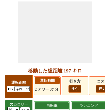
移動した総距離 197 キロ
運転時間
行き方
コスト
運転距離
行く!
行く!
197
2 アワー 37 分
のカロリー
自転車
ランニング