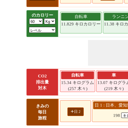
のカロリー
自転車
ランニ
11.829 キロカロリー
11.38 キ
自転車
車
CO2
排出量
15.34 キログラム
13.07 キログラ
対木
(257 木々)
(219 木々)
日 1 : 日本、愛
きみの
+
日 2
毎日
198
旅程