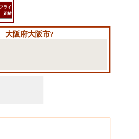
フライト
フライト
チェック
旅行
距離
時間
ルート
コスト
、大阪府大阪市?