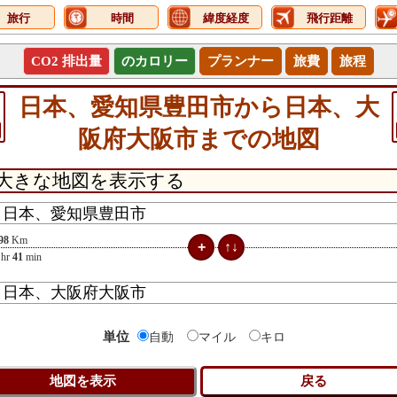
旅行
時間
緯度経度
飛行距離
CO2 排出量
のカロリー
プランナー
旅費
旅程
日本、愛知県豊田市から日本、大
阪府大阪市までの地図
98
Km
hr
41
min
単位
自動
マイル
キロ