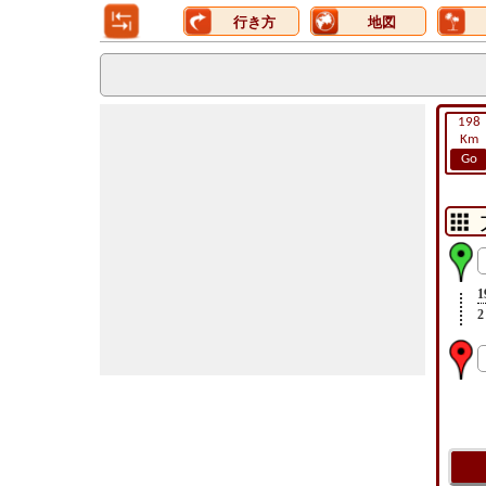
行き方
地図
198
Km
Go
1
2