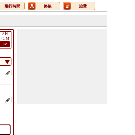
飛行時間
路線
旅費
2
H
41
M
Go