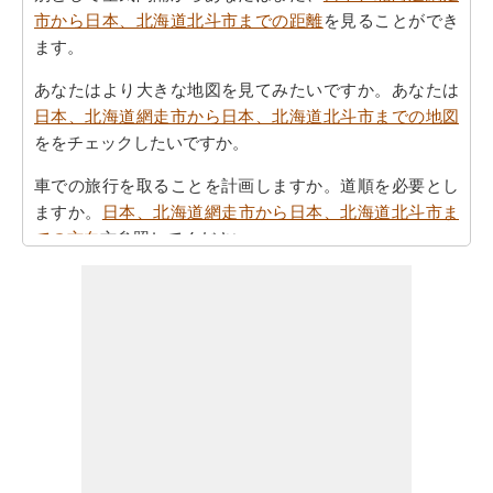
市から日本、北海道北斗市までの距離
を見ることができ
ます。
あなたはより大きな地図を見てみたいですか。あなたは
日本、北海道網走市から日本、北海道北斗市までの地図
ををチェックしたいですか。
車での旅行を取ることを計画しますか。道順を必要とし
ますか。
日本、北海道網走市から日本、北海道北斗市ま
での方向
方参照してください。
あなたの旅を計画する際の所要時間は重要な要素です。
したがって、あなたはまた
日本、北海道網走市から日
本、北海道北斗市までの移動時間
を知りたいかもしれま
せん。これは、あなたが日本、北海道網走市と日本、北
海道北斗市の間の距離を旅行過ごすことになりますとど
のくらいの時間推定値するのに役立ちます。
あなたの日本、北海道網走市から日本、北海道北斗市ま
での旅行に基づいて、簡単な旅行の計画を作成する必要