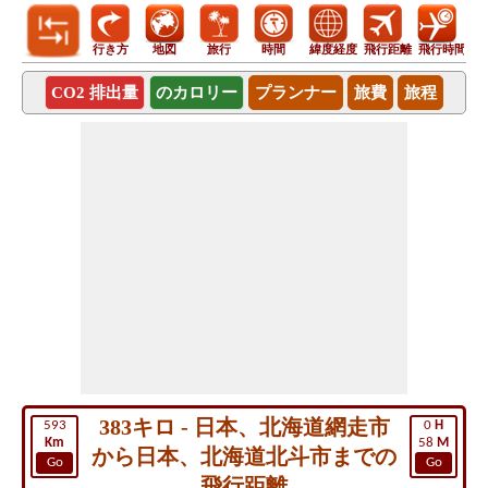
行き方
地図
旅行
時間
緯度経度
飛行距離
飛行時間
CO2 排出量
のカロリー
プランナー
旅費
旅程
383キロ - 日本、北海道網走市
593
0
H
Km
58
M
から日本、北海道北斗市までの
Go
Go
飛行距離