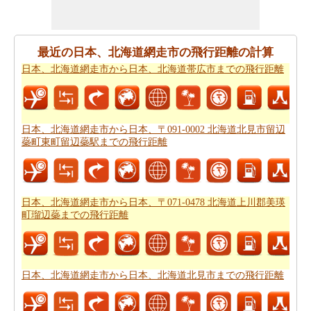
ですか。
日本、北海道網走市から日本、北海道北斗市ま
での旅行
ために私たちの旅のプランナーをお試しくださ
い。
最近の日本、北海道網走市の飛行距離の計算
日本、北海道網走市から日本、北海道帯広市までの飛行距離
日本、北海道網走市から日本、北海道北斗市まで飛行機
で旅行をお探しですか。あなたはまた、
日本、北海道網
走市から日本、北海道北斗市までの飛行時間
を知ること
ができます。
日本、北海道網走市から日本、〒091-0002 北海道北見市留辺
蘂町東町留辺蘂駅までの飛行距離
新しい場所に行くの後、あなたの目的地へのルートを知
ることが重要です。場合はルートを認識していません、
あなたは
日本、北海道網走市から日本、北海道北斗市ま
での道路ルートプラン
をチェックすることができます。
日本、北海道網走市から日本、〒071-0478 北海道上川郡美瑛
町瑠辺蘂までの飛行距離
あなたは道路で旅行したいですか。駆動するのに費用が
かかるどのくらい知ってはいけませんか。あなたは
日
本、北海道網走市から日本、北海道北斗市までの旅行の
費用
をもらいます。
日本、北海道網走市から日本、北海道北見市までの飛行距離