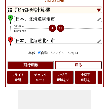
593
Km
8
hr
6
min
単位
自動
マイル
キロ
フライト
チェック
小切手
小切手
小
時間
ルート
距離をチ
道順を
地