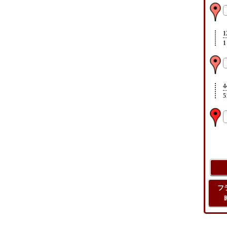
1
1
4
5
フ