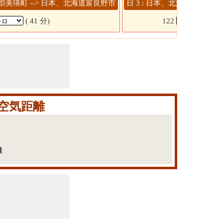
川郡美瑛町 --> 日本、北海道富良野市
日 3 : 日本、北海道富良野市
( 41 分)
122
(1 
空気距離
離