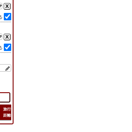
る
る
旅行
旅行
緯度
旅行
距離
時間
経度
コスト