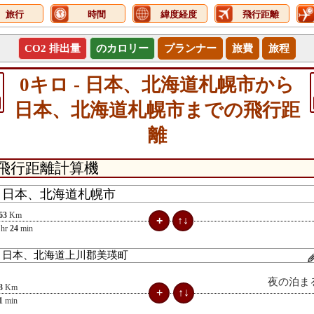
旅行
時間
緯度経度
飛行距離
CO2 排出量
のカロリー
プランナー
旅費
旅程
0キロ - 日本、北海道札幌市から
日本、北海道札幌市までの飛行距
離
63
Km
hr
24
min
夜の泊ま
3
Km
1
min