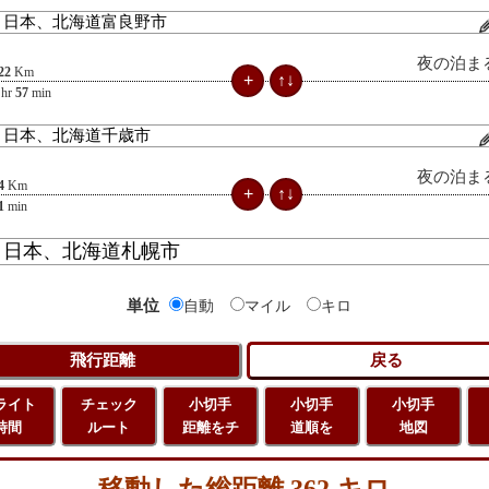
夜の泊ま
22
Km
hr
57
min
夜の泊ま
4
Km
1
min
単位
自動
マイル
キロ
ライト
チェック
小切手
小切手
小切手
時間
ルート
距離をチ
道順を
地図
移動した総距離 362 キロ