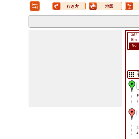
行き方
地図
362
Km
Go
1
2
3
4