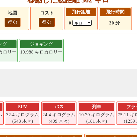
飛行距離
飛行時間
地図
コスト
行く!
行く!
0
30 分
ング
ジョギング
キロカロリー
19.988 キロカロリー
SUV
バス
列車
フラ
ム
32.4 キログラム
24.4 キログラム
10.79 キログラム
75.11 
(543 木々)
(409 木々)
(181 木々)
(1259