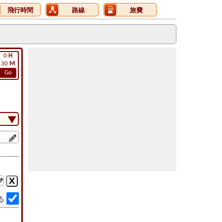
飛行時間
路線
旅費
0
H
30
M
Go
る