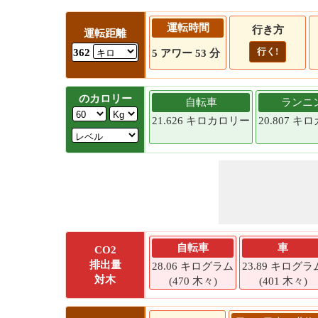
運転時間
行き方
運転距離
行く!
362
5 アワー 53 分
のカロリー
自転車
ランニ
21.626 キロカロリー
20.807 
自転車
車
CO2
排出量
28.06 キログラム
23.89 キログラ
対木
(470 木々)
(401 木々)