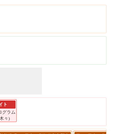
イト
キログラム
 木々)