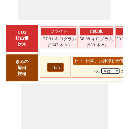
フライト
自転車
CO2
排出量
157.91 キログラム
58.98 キログラム
50.2
対木
(2647 木々)
(989 木々)
(8
日 1 : 日本、兵庫県伊丹市 
きみの
+
日 2
毎日
761
(9 
旅程