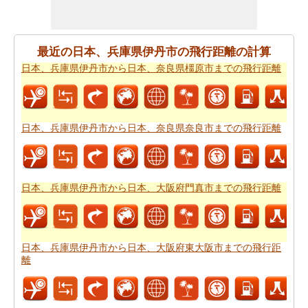
ですか。
日本、兵庫県伊丹市から日本、山形県山形市ま
での旅行
ために私たちの旅のプランナーをお試しくださ
い。
最近の日本、兵庫県伊丹市の飛行距離の計算
日本、兵庫県伊丹市から日本、奈良県橿原市までの飛行距離
日本、兵庫県伊丹市から日本、山形県山形市まで飛行機
で旅行をお探しですか。あなたはまた、
日本、兵庫県伊
丹市から日本、山形県山形市までの飛行時間
を知ること
ができます。
日本、兵庫県伊丹市から日本、奈良県奈良市までの飛行距離
新しい場所に行くの後、あなたの目的地へのルートを知
ることが重要です。場合はルートを認識していません、
あなたは
日本、兵庫県伊丹市から日本、山形県山形市ま
日本、兵庫県伊丹市から日本、大阪府門真市までの飛行距離
での道路ルートプラン
をチェックすることができます。
あなたは道路で旅行したいですか。駆動するのに費用が
かかるどのくらい知ってはいけませんか。あなたは
日
日本、兵庫県伊丹市から日本、大阪府東大阪市までの飛行距
本、兵庫県伊丹市から日本、山形県山形市までの旅行の
離
費用
をもらいます。