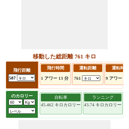
移動した総距離 761 キロ
飛行時間
運転距離
運転時間
飛行距離
587
1 アワー 13 分
761
9 アワー 52
のカロリー
自転車
ランニング
45.462 キロカロリー
43.74 キロカロリー
4