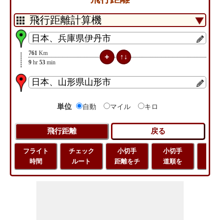
761
Km
9
hr
53
min
単位
自動
マイル
キロ
フライト
チェック
小切手
小切手
小
時間
ルート
距離をチ
道順を
地