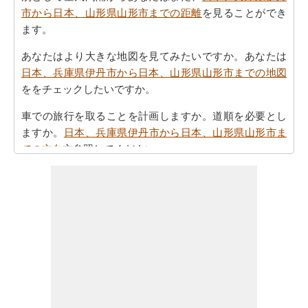
市から日本、山形県山形市までの距離
を見ることができ
ます。
あなたはより大きな地図を見てみたいですか。あなたは
日本、兵庫県伊丹市から日本、山形県山形市までの地図
ををチェックしたいですか。
車での旅行を取ることを計画しますか。道順を必要とし
ますか。
日本、兵庫県伊丹市から日本、山形県山形市ま
での方向
方参照してください。
あなたの旅を計画する際の所要時間は重要な要素です。
したがって、あなたはまた
日本、兵庫県伊丹市から日
本、山形県山形市までの移動時間
を知りたいかもしれま
せん。これは、あなたが日本、兵庫県伊丹市と日本、山
形県山形市の間の距離を旅行過ごすことになりますとど
のくらいの時間推定値するのに役立ちます。
あなたの日本、兵庫県伊丹市から日本、山形県山形市ま
での旅行に基づいて、簡単な旅行の計画を作成する必要