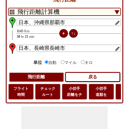
1145
Km
30
hr
21
min
単位
自動
マイル
キロ
フライト
チェック
小切手
小切手
小
時間
ルート
距離をチ
道順を
地