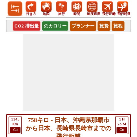
行き方
地図
旅行
時間
緯度経度
飛行距離
飛行時間
CO2 排出量
のカロリー
プランナー
旅費
旅程
758キロ - 日本、沖縄県那覇市
1145
1
H
Km
26
M
から日本、長崎県長崎市までの
Go
Go
飛行距離