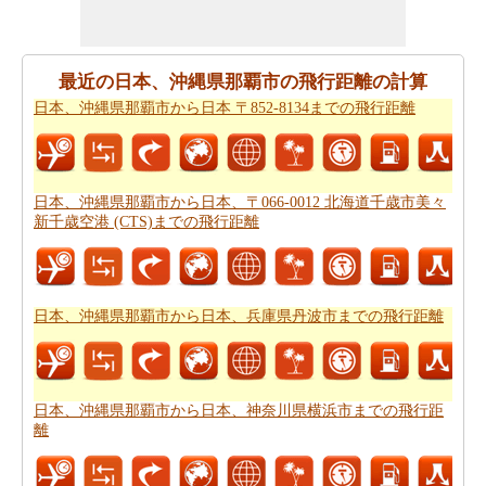
ですか。
日本、沖縄県那覇市から日本、長崎県長崎市ま
での旅行
ために私たちの旅のプランナーをお試しくださ
い。
最近の日本、沖縄県那覇市の飛行距離の計算
日本、沖縄県那覇市から日本 〒852-8134までの飛行距離
日本、沖縄県那覇市から日本、長崎県長崎市まで飛行機
で旅行をお探しですか。あなたはまた、
日本、沖縄県那
覇市から日本、長崎県長崎市までの飛行時間
を知ること
ができます。
日本、沖縄県那覇市から日本、〒066-0012 北海道千歳市美々
新千歳空港 (CTS)までの飛行距離
新しい場所に行くの後、あなたの目的地へのルートを知
ることが重要です。場合はルートを認識していません、
あなたは
日本、沖縄県那覇市から日本、長崎県長崎市ま
での道路ルートプラン
をチェックすることができます。
日本、沖縄県那覇市から日本、兵庫県丹波市までの飛行距離
あなたは道路で旅行したいですか。駆動するのに費用が
かかるどのくらい知ってはいけませんか。あなたは
日
本、沖縄県那覇市から日本、長崎県長崎市までの旅行の
日本、沖縄県那覇市から日本、神奈川県横浜市までの飛行距
費用
をもらいます。
離