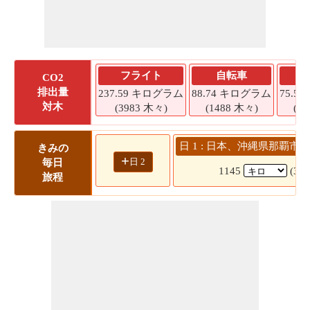
フライト
自転車
CO2
排出量
237.59 キログラム
88.74 キログラム
75.5
対木
(3983 木々)
(1488 木々)
(1
日 1 : 日本、沖縄県那覇市 
きみの
+
日 2
毎日
1145
(30
旅程