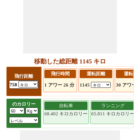
移動した総距離 1145 キロ
飛行時間
運転距離
運転時
飛行距離
758
1 アワー 26 分
1145
30 アワー 2
のカロリー
自転車
ランニング
68.402 キロカロリー
65.811 キロカロリー