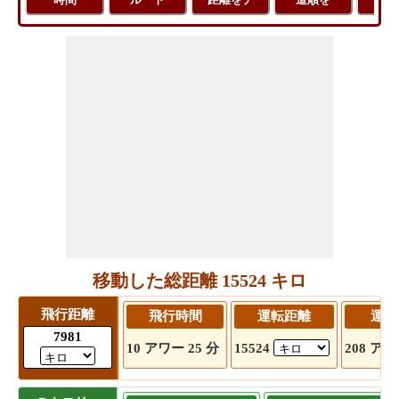
移動した総距離 15524 キロ
飛行距離
飛行時間
運転距離
運転
7981
10 アワー 25 分
15524
208 アワ