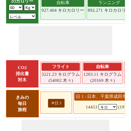
のカロリー
自転車
ランニング
927.404 キロカロリー
892.271 キロカロリー
フライト
自転車
CO2
排出量
3221.23 キログラム
1203.11 キログラム
1
対木
(54002 木々)
(20169 木々)
日 1 : 日本、千葉県成田市 
きみの
+
日 3
毎日
14453
(197 
旅程