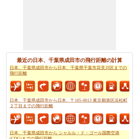
さい。
あなたの旅を計画する際の所要時間は重要な要素です。
したがって、あなたはまた
ドバイ国際空港を経由して、
日本、千葉県成田市から ドバイ国際空港 (DXB)までの移
動時間
を知りたいかもしれません。これは、あなたが日
本、千葉県成田市と ドバイ国際空港 (DXB)の間の距離を
旅行過ごすことになりますとどのくらいの時間推定値す
るのに役立ちます。
最近の日本、千葉県成田市の飛行距離の計算
日本、千葉県成田市から日本、千葉県千葉市花見川区までの
あなたの日本、千葉県成田市から ドバイ国際空港 (DXB)
飛行距離
までの旅行に基づいて、簡単な旅行の計画を作成する必
要ですか。
ドバイ国際空港を経由して、日本、千葉県成
田市から ドバイ国際空港 (DXB)までの旅行
ために私たち
日本、千葉県成田市から日本、〒105-0013 東京都港区浜松町
の旅のプランナーをお試しください。
２丁目までの飛行距離
日本、千葉県成田市から ドバイ国際空港 (DXB)まで飛行
機で旅行をお探しですか。あなたはまた、
ドバイ国際空
港を経由して、日本、千葉県成田市から ドバイ国際空港
日本、千葉県成田市から シャルル・ド・ゴール国際空港
(DXB)までの飛行時間
を知ることができます。
(CDG)までの飛行距離