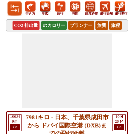
行き方
地図
旅行
時間
緯度経度
飛行距離
飛行時間
CO2 排出量
のカロリー
プランナー
旅費
旅程
7981キロ - 日本、千葉県成田市
15524
10
H
Km
25
M
から ドバイ国際空港 (DXB)ま
Go
Go
での飛行距離