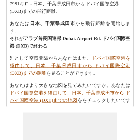
7981キロ
- 日本、千葉県成田市から ドバイ国際空港
(DXB)までの飛行距離.
あなたは
日本、千葉県成田市
から飛行距離を開始しま
す。
それが
アラブ首長国連邦 Dubai, Airport Rd, ドバイ国際空
港 (DXB)
で終わる。
別として空気間隔からあなたはまた、
ドバイ国際空港を
経由して、日本、千葉県成田市から ドバイ国際空港
(DXB)までの距離
を見ることができます。
あなたはより大きな地図を見てみたいですか。あなたは
ドバイ国際空港を経由して、日本、千葉県成田市から ド
バイ国際空港 (DXB)までの地図
ををチェックしたいです
か。
車での旅行を取ることを計画しますか。道順を必要とし
ますか。
ドバイ国際空港を経由して、日本、千葉県成田
市から ドバイ国際空港 (DXB)までの方向
方参照してくだ