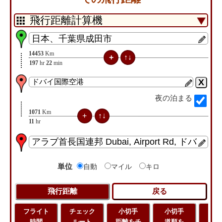
14453
Km
197
hr
22
min
夜の泊まる
1071
Km
11
hr
単位
自動
マイル
キロ
フライト
チェック
小切手
小切手
小
時間
ルート
距離をチ
道順を
地