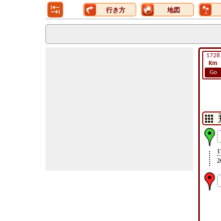
行き方
地図
1728
Km
Go
1
2