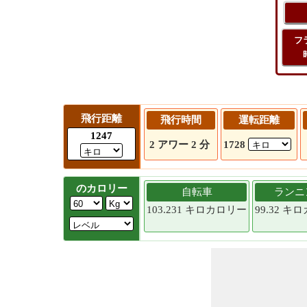
フ
飛行距離
飛行時間
運転距離
1247
2 アワー 2 分
1728
のカロリー
自転車
ランニ
103.231 キロカロリー
99.32 キ