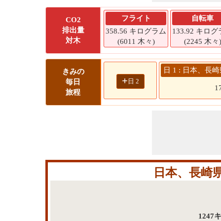
フライト
自転車
CO2
排出量
358.56 キログラム
133.92 キロ
対木
(6011 木々)
(2245 木々
日 1 : 日本、
きみの
+
日 2
毎日
1
旅程
日本、長崎
124