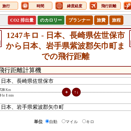
旅行
時間
緯度経度
飛行距離
CO2 排出量
のカロリー
プランナー
旅費
旅程
1247キロ - 日本、長崎県佐世保市
から日本、岩手県紫波郡矢巾町ま
での飛行距離
728
Km
0
hr
1
min
単位
自動
マイル
キロ