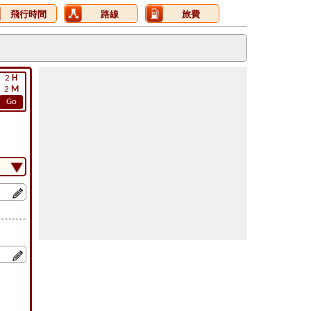
飛行時間
路線
旅費
2
H
2
M
Go