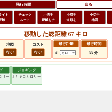
ライト
チェック
小切手
小切手
小切手
距離
ルート
距離をチ
道順を
地図
移動した総距離 67 キロ
飛行距離
飛行時間
地図
コスト
行く!
行く!
41
33 分
グ
ジョギング
カロリー
3.7 キロカロリー