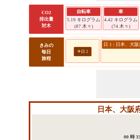
自転車
車
CO2
排出量
5.19 キログラム
4.42 キログラム
対木
(87 木々)
(74 木々)
日 1 : 日本、
きみの
+
日 2
毎日
旅程
日本、大阪
00 時