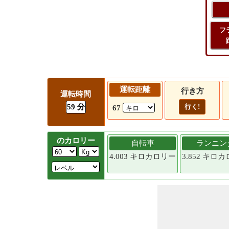
フ
運転距離
行き方
運転時間
59 分
行く!
67
のカロリー
自転車
ランニン
4.003 キロカロリー
3.852 キロ