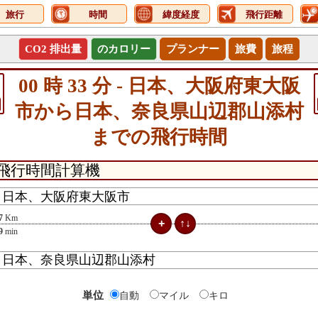
旅行
時間
緯度経度
飛行距離
CO2 排出量
のカロリー
プランナー
旅費
旅程
00 時 33 分 - 日本、大阪府東大阪
市から日本、奈良県山辺郡山添村
までの飛行時間
7
Km
9
min
単位
自動
マイル
キロ