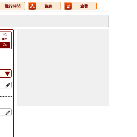
飛行時間
路線
旅費
41
Km
Go