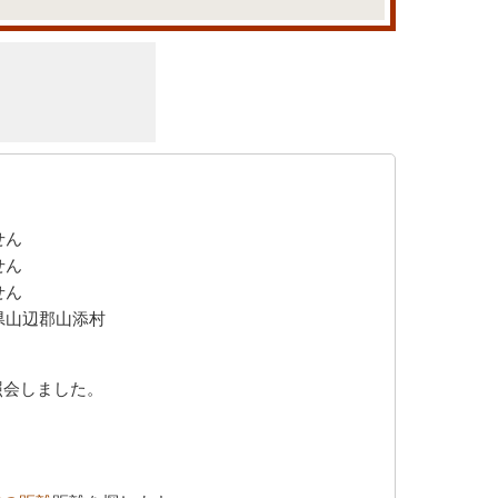
せん
せん
せん
県山辺郡山添村
照会しました。