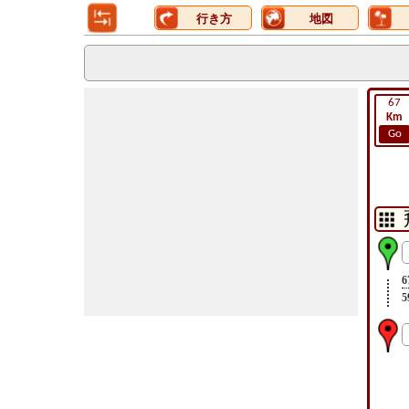
行き方
地図
67
Km
Go
6
5