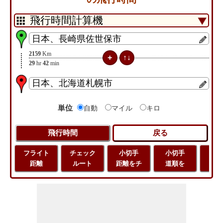
2159
Km
29
hr
42
min
単位
自動
マイル
キロ
フライト
チェック
小切手
小切手
小
距離
ルート
距離をチ
道順を
地