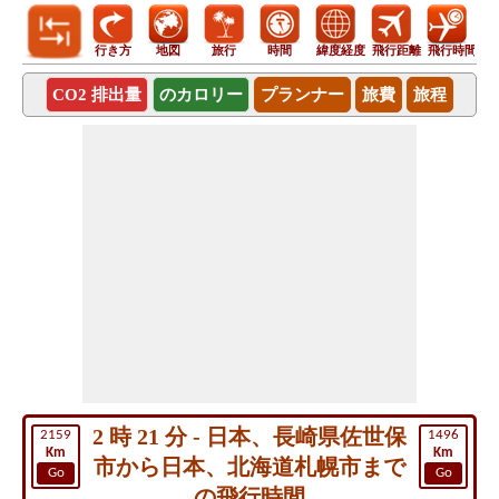
行き方
地図
旅行
時間
緯度経度
飛行距離
飛行時間
CO2 排出量
のカロリー
プランナー
旅費
旅程
2 時 21 分 - 日本、長崎県佐世保
2159
1496
Km
Km
市から日本、北海道札幌市まで
Go
Go
の飛行時間