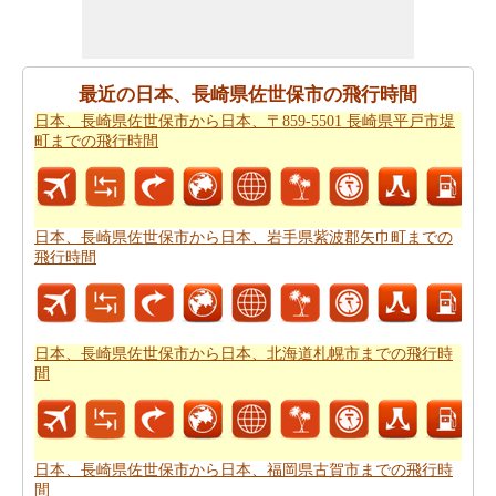
い場合がありますので。
すべてのより良い計画にポイントするために必要な最も
重要なご旅行の要約を取得しますか。ここに - 旅行は日
最近の日本、長崎県佐世保市の飛行時間
本、長崎県佐世保市がら日本、北海道札幌市から。あな
日本、長崎県佐世保市から日本、〒859-5501 長崎県平戸市堤
たは自分でより良い
日本、長崎県佐世保市から日本、北
町までの飛行時間
海道札幌市までの旅行
を計画するのに役立ちます。
道路の旅の代わりに、長い旅のための飛行を好むだろ
う。この場合には、
日本、長崎県佐世保市から日本、北
日本、長崎県佐世保市から日本、岩手県紫波郡矢巾町までの
海道札幌市までの飛行距離
を知ることが重要です。
飛行時間
あなたは未知の街にしようとしている場合、その場所内
のルートを知ることが不可欠です。このルートプランナ
ーは、あなたの旅のでの中間点と一緒にあなた
日本、長
日本、長崎県佐世保市から日本、北海道札幌市までの飛行時
崎県佐世保市から日本、北海道札幌市までの道路ルート
間
プラン
を与える。
あなたの旅のための全体計画を持った後、あなたはま
た、旅費の推定値を取得したいと思います。
日本、長崎
日本、長崎県佐世保市から日本、福岡県古賀市までの飛行時
間
県佐世保市から日本、北海道札幌市までの旅行の費用
を