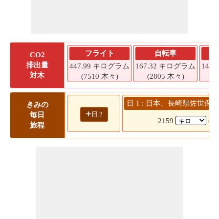
フライト
自転車
CO2
排出量
447.99 キログラム
167.32 キログラム
142
対木
(7510 木々)
(2805 木々)
(
日 1 : 日本、長崎県佐世保市
きみの
+
日 2
毎日
2159
(2
旅程