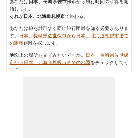
あなたは
日本、長崎県佐世保市
から飛行時間の計算を開
始します。
それが
日本、北海道札幌市
で終わる。
あなたは旅を計画する際に旅行距離を知る必要がありま
す。
日本、長崎県佐世保市から日本、北海道札幌市まで
の距離
距離を探します。
地図上の場所を見てみたいですか。
日本、長崎県佐世保
市から日本、北海道札幌市までの地図
をチェックしてく
ださい。
あなたは
日本、長崎県佐世保市から日本、北海道札幌市
までの方向
を参照することで時間を無駄にすることな
く、目的地に着くことができます
あなたの目的地に到達するために必要な駆動時間を認識
していることが重要です。さらに、タスクを計画におけ
る公正なアイデアを提供します。あなたは
日本、長崎県
佐世保市から日本、北海道札幌市までの移動時間
知りた