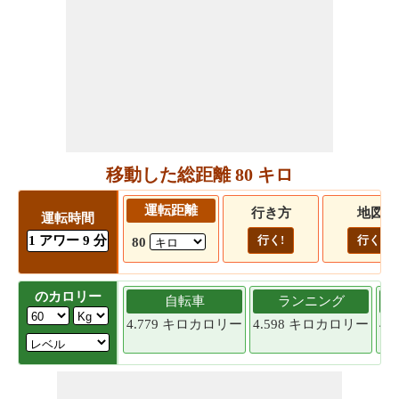
移動した総距離 80 キロ
運転距離
行き方
地図
運転時間
1 アワー 9 分
行く!
行く!
80
のカロリー
自転車
ランニング
4.779 キロカロリー
4.598 キロカロリー
4.