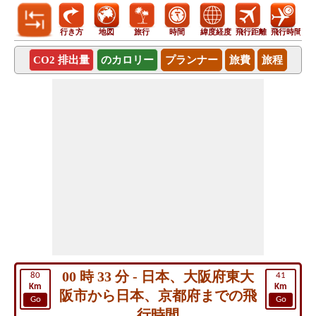
行き方
地図
旅行
時間
緯度経度
飛行距離
飛行時間
CO2 排出量
のカロリー
プランナー
旅費
旅程
00 時 33 分 - 日本、大阪府東大
80
41
Km
Km
阪市から日本、京都府までの飛
Go
Go
行時間