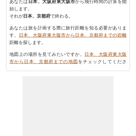
あなたは
日本、大阪府東大阪市
から飛行時間の計算を開
始します。
それが
日本、京都府
で終わる。
あなたは旅を計画する際に旅行距離を知る必要がありま
す。
日本、大阪府東大阪市から日本、京都府までの距離
距離を探します。
地図上の場所を見てみたいですか。
日本、大阪府東大阪
市から日本、京都府までの地図
をチェックしてくださ
い。
あなたは
日本、大阪府東大阪市から日本、京都府までの
方向
を参照することで時間を無駄にすることなく、目的
地に着くことができます
あなたの目的地に到達するために必要な駆動時間を認識
していることが重要です。さらに、タスクを計画におけ
る公正なアイデアを提供します。あなたは
日本、大阪府
東大阪市から日本、京都府までの移動時間
知りたい場合