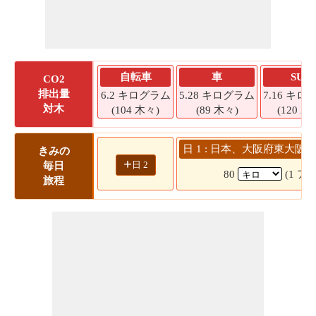
自転車
車
SUV
CO2
排出量
6.2 キログラム
5.28 キログラム
7.16 キロ
対木
(104 木々)
(89 木々)
(120 木
日 1 : 日本、大阪府東大阪市
きみの
+
日 2
毎日
80
(1 ア
旅程