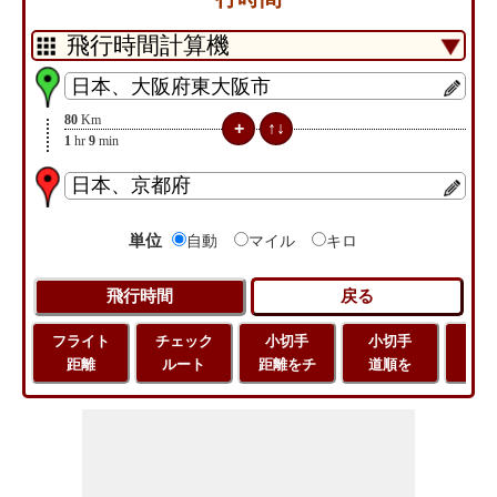
80
Km
1
hr
9
min
単位
自動
マイル
キロ
フライト
チェック
小切手
小切手
小
距離
ルート
距離をチ
道順を
地