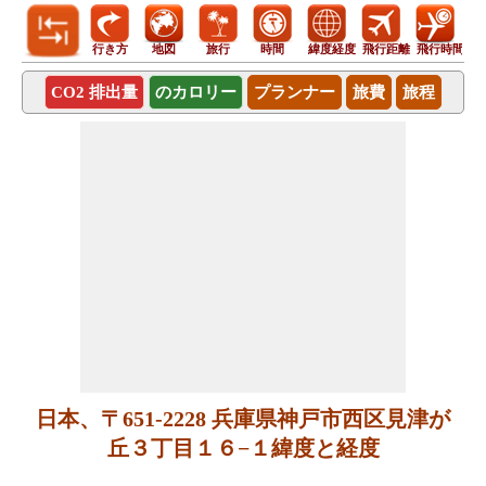
行き方
地図
旅行
時間
緯度経度
飛行距離
飛行時間
CO2 排出量
のカロリー
プランナー
旅費
旅程
日本、〒651-2228 兵庫県神戸市西区見津が
丘３丁目１６−１緯度と経度