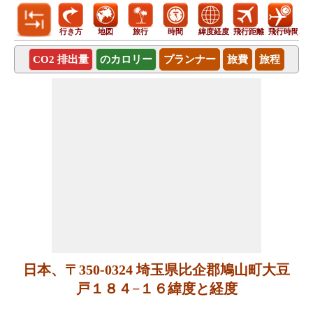
行き方
地図
旅行
時間
緯度経度
飛行距離
飛行時間
CO2 排出量
のカロリー
プランナー
旅費
旅程
日本、〒350-0324 埼玉県比企郡鳩山町大豆
戸１８４−１６緯度と経度