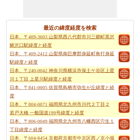
最近の緯度経度を検索
日本、〒409-3603 山梨県西八代郡市川三郷町黒沢
鰍沢口駅緯度と経度
日本、〒409-2412 山梨県南巨摩郡身延町角打身延
駅緯度と経度
日本、〒240-0042 神奈川県横浜市保土ケ谷区上星
川１丁目 上星川駅緯度と経度
日本、〒841-0005 佐賀県鳥栖市弥生が丘緯度と経
度
日本、〒804-0071 福岡県北九州市川代２丁目２
若戸大橋 一般国道199号緯度と経度
日本、〒806-0049 福岡県北九州市八幡西区穴生１
丁目緯度と経度
日本、〒604-8454 京都府京都市中京区西ノ京小堀