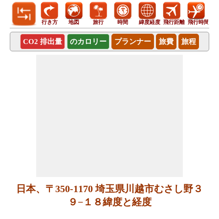
行き方
地図
旅行
時間
緯度経度
飛行距離
飛行時間
CO2 排出量
のカロリー
プランナー
旅費
旅程
日本、〒350-1170 埼玉県川越市むさし野３
９−１８緯度と経度