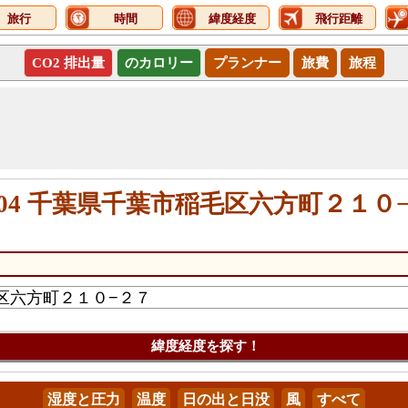
旅行
時間
緯度経度
飛行距離
CO2 排出量
のカロリー
プランナー
旅費
旅程
0004 千葉県千葉市稲毛区六方町２１