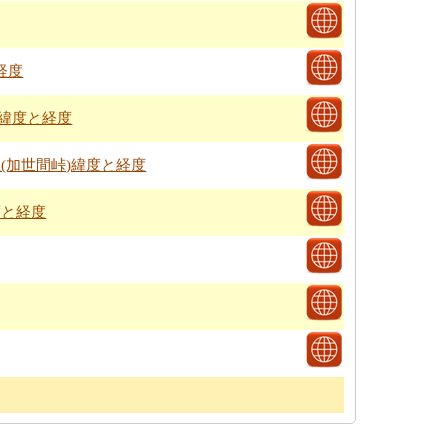
経度
神緯度と経度
丘(加世間峠)緯度と経度
度と経度