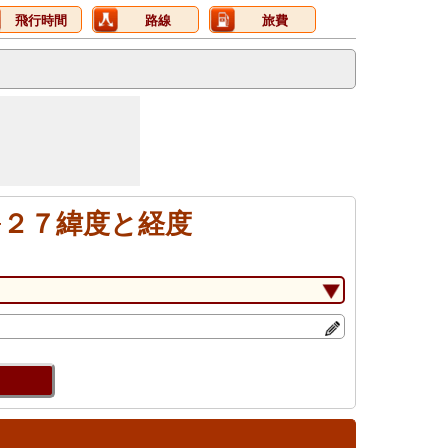
飛行時間
路線
旅費
０−２７緯度と経度