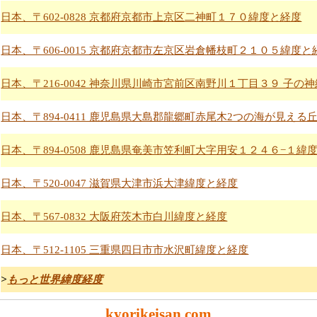
日本、〒602-0828 京都府京都市上京区二神町１７０緯度と経度
日本、〒606-0015 京都府京都市左京区岩倉幡枝町２１０５緯度と
日本、〒216-0042 神奈川県川崎市宮前区南野川１丁目３９ 子の
日本、〒894-0411 鹿児島県大島郡龍郷町赤尾木2つの海が見える
日本、〒894-0508 鹿児島県奄美市笠利町大字用安１２４６−１緯
日本、〒520-0047 滋賀県大津市浜大津緯度と経度
日本、〒567-0832 大阪府茨木市白川緯度と経度
日本、〒512-1105 三重県四日市市水沢町緯度と経度
>
もっと世界緯度経度
kyorikeisan.com