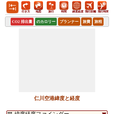
行き方
地図
旅行
時間
緯度経度
飛行距離
飛行時間
CO2 排出量
のカロリー
プランナー
旅費
旅程
仁川空港緯度と経度