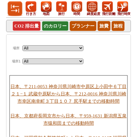
行き方
地図
旅行
時間
緯度経度
飛行距離
飛行時間
CO2 排出量
のカロリー
プランナー
旅費
旅程
場所
場所1
日本、〒211-0053 神奈川県川崎市中原区上小田中６丁目
２１−１ 武蔵中原駅から日本、〒212-0016 神奈川県川崎
市幸区南幸町３丁目１０７ 尻手駅までの移動時間
日本、京都府長岡京市から日本、〒959-1631 新潟県五泉
市猿和田までの移動時間