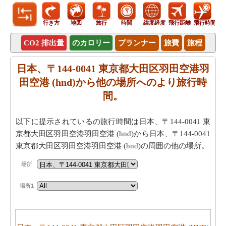
行き方
地図
旅行
時間
緯度経度
飛行距離
飛行時間
CO2 排出量
のカロリー
プランナー
旅費
旅程
日本、〒144-0041 東京都大田区羽田空港羽
田空港 (hnd)から他の場所へのより旅行時
間。
以下に提示されているの旅行時間は日本、〒144-0041 東
京都大田区羽田空港羽田空港 (hnd)から日本、〒144-0041
東京都大田区羽田空港羽田空港 (hnd)の周囲の他の場所。
場所
場所1