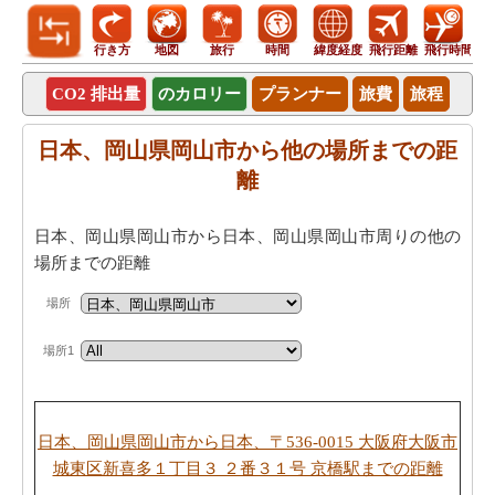
行き方
地図
旅行
時間
緯度経度
飛行距離
飛行時間
CO2 排出量
のカロリー
プランナー
旅費
旅程
日本、岡山県岡山市から他の場所までの距
離
日本、岡山県岡山市から日本、岡山県岡山市周りの他の
場所までの距離
場所
場所1
日本、岡山県岡山市から日本、〒536-0015 大阪府大阪市
城東区新喜多１丁目３ ２番３１号 京橋駅までの距離