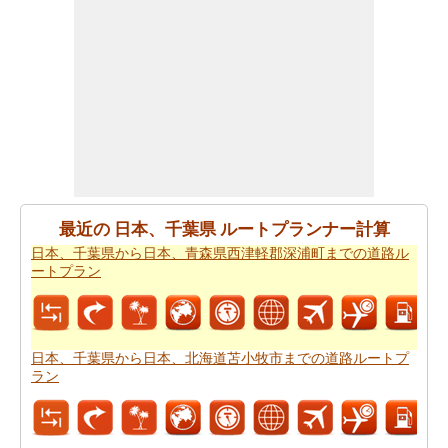
あなたが到達するために急いでいる場合ので、あなた
は、飛行機で行くことを好みます。あなたは日本、千葉
県と日本、徳島県の間の飛行距離を知りたいですか。あ
なたはまた
日本、千葉県から日本、徳島県までの飛行距
離
.
あなたは旅に時間の制約を持っていますか。 の場合、あ
なたは非常によくあなたの時間を管理しなければならな
いし、これのためにあなたは
日本、千葉県から日本、徳
島県までの飛行時間
を知っている必要があります。
最近の 日本、千葉県 ルートプランナー計算
日本、千葉県から日本、青森県西津軽郡深浦町までの道路ル
あなたのルートを得ることが計画された後、あなたの旅
ートプラン
のために駆動するためのコストの公正な見積もりを有す
ることが重要です。あなたはこの旅費計算機を使用して
日本、千葉県から日本、徳島県までの旅行の費用
を得る
ことができます。
日本、千葉県から日本、北海道苫小牧市までの道路ルートプ
ラン