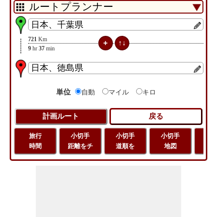
721
Km
9
hr
37
min
単位
自動
マイル
キロ
旅行
小切手
小切手
小切手
旅
時間
距離をチ
道順を
地図
距