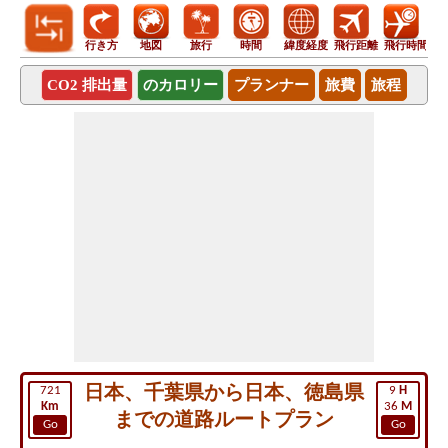
行き方
地図
旅行
時間
緯度経度
飛行距離
飛行時間
CO2 排出量
のカロリー
プランナー
旅費
旅程
日本、千葉県から日本、徳島県
721
9
H
Km
36
M
までの道路ルートプラン
Go
Go