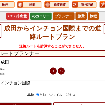
旅行
時間
緯度経度
飛行距離
CO2 排出量
のカロリー
プランナー
旅費
旅程
成田からインチョン国際までの道
路ルートプラン
道路ルートを計算することができません。
Km
min
単位
自動
マイル
キロ