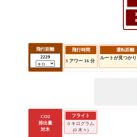
飛行距離
飛行時間
運転距離
2229
ルートが見つかり
3 アワー 16 分
フライト
CO2
排出量
0 キログラム
対木
(0 木々)