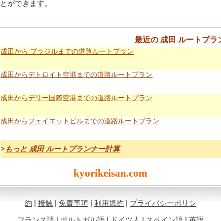
とができます。
最近の 成田 ルートプラ
成田から ブラジルまでの道路ルートプラン
成田からデトロイト空港までの道路ルートプラン
成田からデリー国際空港までの道路ルートプラン
成田からフェイエットビルまでの道路ルートプラン
>
もっと 成田 ルートプランナー計算
kyorikeisan.com
約
|
接触
|
免責事項
|
利用規約
|
プライバシーポリシ
フランス語
|
ポルトガル語
|
ドイツ人
|
スペイン語
|
英語