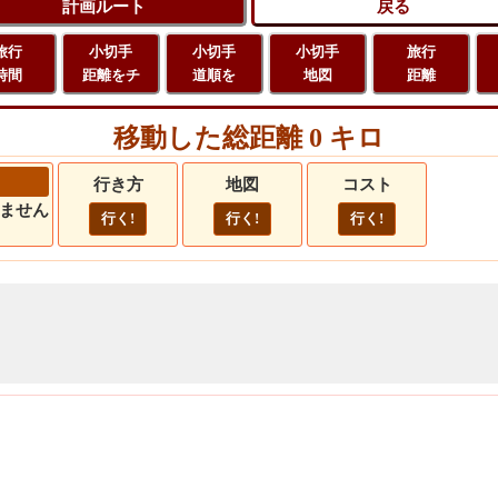
旅行
小切手
小切手
小切手
旅行
時間
距離をチ
道順を
地図
距離
移動した総距離 0 キロ
行き方
地図
コスト
ません
行く!
行く!
行く!