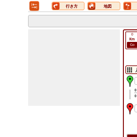
行き方
地図
0
Km
Go
0
0