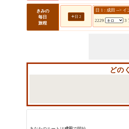
日 1 : 成田 --
きみの
+
日 2
毎日
2229
3
旅程
どの
あなたのルートは
成田
で開始。