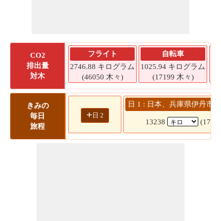
フライト
自転車
CO2
排出量
2746.88 キログラム
1025.94 キログラム
8
対木
(46050 木々)
(17199 木々)
日 1 : 日本、兵庫県伊丹市 -
きみの
+
日 2
毎日
13238
(178
旅程