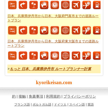
用
を得ることができます。
日本、兵庫県伊丹市から日本、大阪府門真市までの道路ルー
トプラン
日本、兵庫県伊丹市から日本、大阪府東大阪市までの道路ル
ートプラン
>
もっと 日本、兵庫県伊丹市 ルートプランナー計算
kyorikeisan.com
約
|
接触
|
免責事項
|
利用規約
|
プライバシーポリシ
フランス語
|
ポルトガル語
|
ドイツ人
|
スペイン語
|
英語