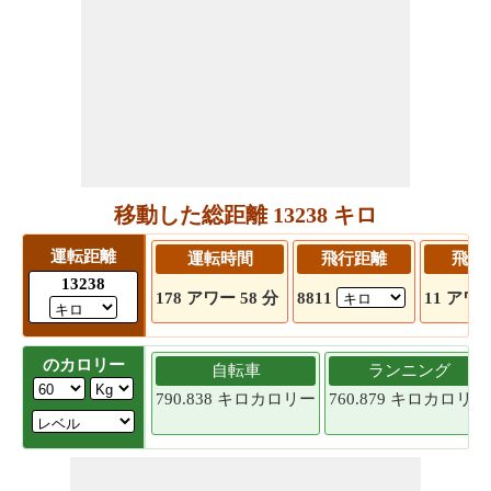
移動した総距離 13238 キロ
運転距離
運転時間
飛行距離
飛行
13238
178 アワー 58 分
8811
11 アワー
のカロリー
自転車
ランニング
790.838 キロカロリー
760.879 キロカロリー