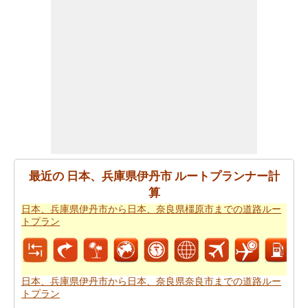
までの旅行
を計画しますスマートルートプランナーを取
得することができます。また、あなたの旅の最後の微細
な変化に対応することができます。
あなたが到達するために急いでいる場合ので、あなた
は、飛行機で行くことを好みます。あなたは日本、兵庫
県伊丹市とドイツ ベルリンの間の飛行距離を知りたいで
すか。あなたはまた
日本、兵庫県伊丹市からドイツ ベル
リンまでの飛行距離
.
あなたは旅に時間の制約を持っていますか。 の場合、あ
なたは非常によくあなたの時間を管理しなければならな
最近の 日本、兵庫県伊丹市 ルートプランナー計
いし、これのためにあなたは
日本、兵庫県伊丹市からド
算
イツ ベルリンまでの飛行時間
を知っている必要がありま
日本、兵庫県伊丹市から日本、奈良県橿原市までの道路ルー
す。
トプラン
あなたのルートを得ることが計画された後、あなたの旅
のために駆動するためのコストの公正な見積もりを有す
ることが重要です。あなたはこの旅費計算機を使用して
日本、兵庫県伊丹市から日本、奈良県奈良市までの道路ルー
トプラン
日本、兵庫県伊丹市からドイツ ベルリンまでの旅行の費