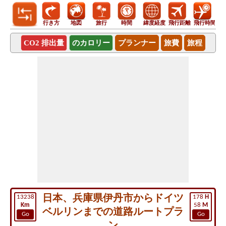
行き方
地図
旅行
時間
緯度経度
飛行距離
飛行時間
CO2 排出量
のカロリー
プランナー
旅費
旅程
日本、兵庫県伊丹市からドイツ
13238
178
H
Km
58
M
ベルリンまでの道路ルートプラ
Go
Go
ン