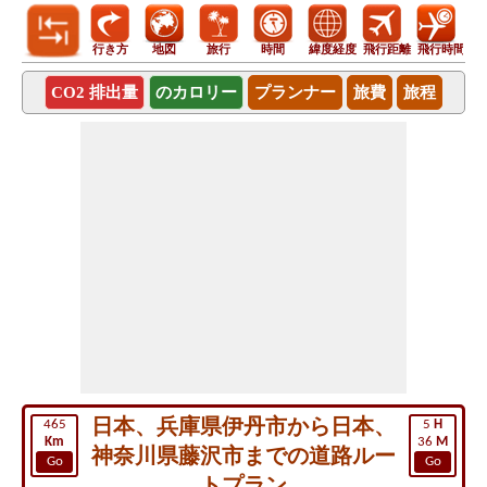
行き方
地図
旅行
時間
緯度経度
飛行距離
飛行時間
CO2 排出量
のカロリー
プランナー
旅費
旅程
日本、兵庫県伊丹市から日本、
465
5
H
Km
36
M
神奈川県藤沢市までの道路ルー
Go
Go
トプラン