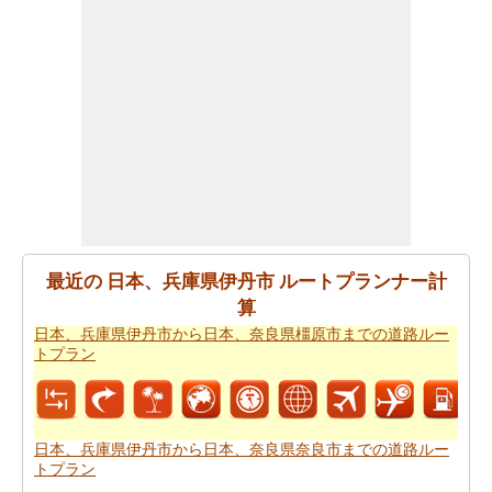
すか。あなたの
日本、兵庫県伊丹市から日本、神奈川県
藤沢市までの旅行
を計画しますスマートルートプランナ
ーを取得することができます。また、あなたの旅の最後
の微細な変化に対応することができます。
あなたが到達するために急いでいる場合ので、あなた
は、飛行機で行くことを好みます。あなたは日本、兵庫
県伊丹市と日本、神奈川県藤沢市の間の飛行距離を知り
たいですか。あなたはまた
日本、兵庫県伊丹市から日
本、神奈川県藤沢市までの飛行距離
.
あなたは旅に時間の制約を持っていますか。 の場合、あ
最近の 日本、兵庫県伊丹市 ルートプランナー計
なたは非常によくあなたの時間を管理しなければならな
算
いし、これのためにあなたは
日本、兵庫県伊丹市から日
日本、兵庫県伊丹市から日本、奈良県橿原市までの道路ルー
本、神奈川県藤沢市までの飛行時間
を知っている必要が
トプラン
あります。
あなたのルートを得ることが計画された後、あなたの旅
のために駆動するためのコストの公正な見積もりを有す
日本、兵庫県伊丹市から日本、奈良県奈良市までの道路ルー
トプラン
ることが重要です。あなたはこの旅費計算機を使用して