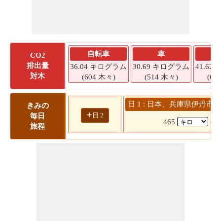
自転車
車
CO2
排出量
36.04 キログラム
30.69 キログラム
41.6
対木
(604 木々)
(514 木々)
(69
日 1 : 日本、兵庫県伊丹市 
きみの
+
日 2
毎日
465
(5
旅程