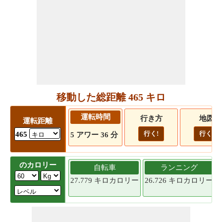
移動した総距離 465 キロ
運転時間
行き方
地図
運転距離
行く!
行く!
465
5 アワー 36 分
のカロリー
自転車
ランニング
27.779 キロカロリー
26.726 キロカロリー