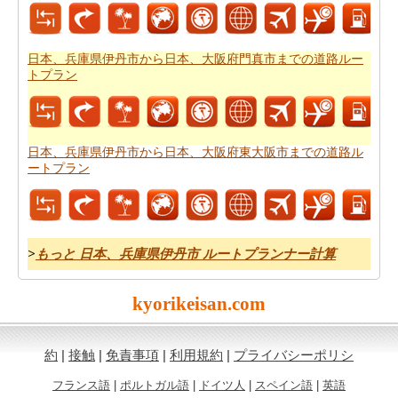
日本、兵庫県伊丹市から日本、神奈川県藤沢市までの旅
行の費用
を得ることができます。
日本、兵庫県伊丹市から日本、大阪府門真市までの道路ルー
トプラン
日本、兵庫県伊丹市から日本、大阪府東大阪市までの道路ル
ートプラン
>
もっと 日本、兵庫県伊丹市 ルートプランナー計算
kyorikeisan.com
約
|
接触
|
免責事項
|
利用規約
|
プライバシーポリシ
フランス語
|
ポルトガル語
|
ドイツ人
|
スペイン語
|
英語