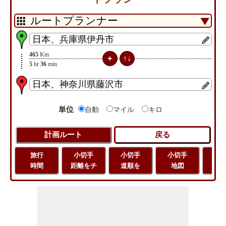
465
Km
5
hr
36
min
単位
自動
マイル
キロ
旅行
小切手
小切手
小切手
旅
時間
距離をチ
道順を
地図
距