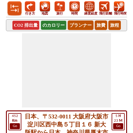
行き方
地図
旅行
時間
緯度経度
飛行距離
飛行時間
CO2 排出量
のカロリー
プランナー
旅費
旅程
日本、〒532-0011 大阪府大阪市
452
5
H
Km
23
M
淀川区西中島５丁目１６ 新大
Go
Go
阪駅から日本、神奈川県厚木市