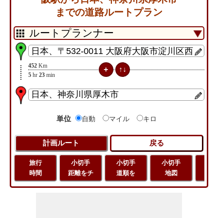
までの道路ルートプラン
452
Km
5
hr
23
min
単位
自動
マイル
キロ
旅行
小切手
小切手
小切手
旅
時間
距離をチ
道順を
地図
距