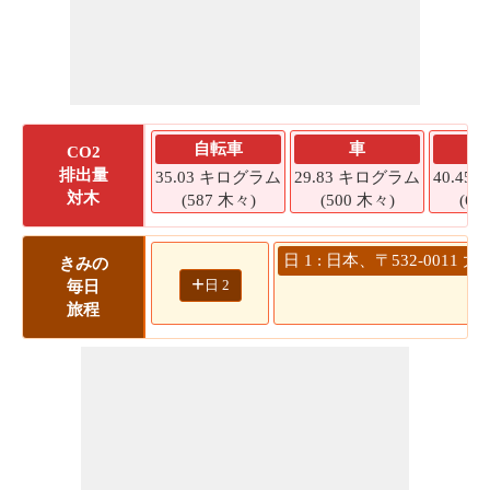
自転車
車
CO2
排出量
35.03 キログラム
29.83 キログラム
40.4
対木
(587 木々)
(500 木々)
(67
日 1 : 日本、〒532-00
きみの
+
日 2
毎日
旅程