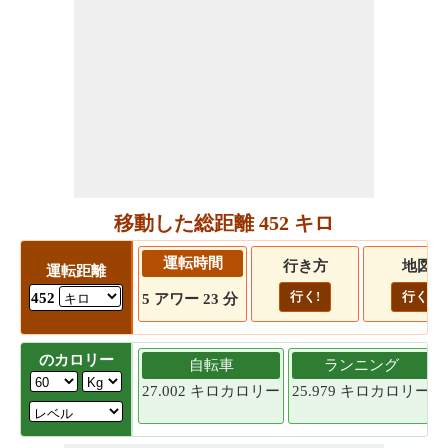
移動した総距離 452 キロ
運転時間
行き方
地図
運転距離
行く!
行く!
452
5 アワー 23 分
のカロリー
自転車
ランニング
27.002 キロカロリー
25.979 キロカロリー