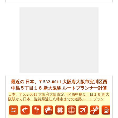
旅行時間が考慮されるべきもう一つの重要な点です。だ
から、あなたはまた
日本、〒532-0011 大阪府大阪市淀川
区西中島５丁目１６ 新大阪駅から日本、神奈川県厚木市
までの移動時間
で見たいと思うかもしれません！
あなたは自身であなたの旅行を計画するのに疲れていま
すか。あなたの
日本、〒532-0011 大阪府大阪市淀川区西
中島５丁目１６ 新大阪駅から日本、神奈川県厚木市まで
の旅行
を計画しますスマートルートプランナーを取得す
ることができます。また、あなたの旅の最後の微細な変
化に対応することができます。
あなたが到達するために急いでいる場合ので、あなた
最近の 日本、〒532-0011 大阪府大阪市淀川区西
は、飛行機で行くことを好みます。あなたは日本、〒
中島５丁目１６ 新大阪駅 ルートプランナー計算
532-0011 大阪府大阪市淀川区西中島５丁目１６ 新大阪駅
日本、〒532-0011 大阪府大阪市淀川区西中島５丁目１６ 新大
と日本、神奈川県厚木市の間の飛行距離を知りたいです
阪駅から日本、滋賀県近江八幡市までの道路ルートプラン
か。あなたはまた
日本、〒532-0011 大阪府大阪市淀川区
西中島５丁目１６ 新大阪駅から日本、神奈川県厚木市ま
での飛行距離
.