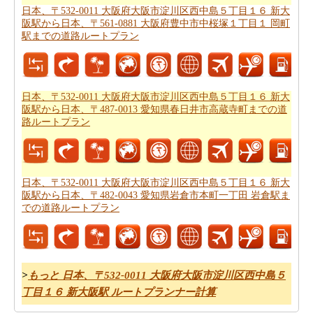
日本、〒532-0011 大阪府大阪市淀川区西中島５丁目１６ 新大
あなたは旅に時間の制約を持っていますか。 の場合、あ
阪駅から日本、〒561-0881 大阪府豊中市中桜塚１丁目１ 岡町
なたは非常によくあなたの時間を管理しなければならな
駅までの道路ルートプラン
いし、これのためにあなたは
日本、〒532-0011 大阪府大
阪市淀川区西中島５丁目１６ 新大阪駅から日本、神奈川
県厚木市までの飛行時間
を知っている必要があります。
日本、〒532-0011 大阪府大阪市淀川区西中島５丁目１６ 新大
阪駅から日本、〒487-0013 愛知県春日井市高蔵寺町までの道
あなたのルートを得ることが計画された後、あなたの旅
路ルートプラン
のために駆動するためのコストの公正な見積もりを有す
ることが重要です。あなたはこの旅費計算機を使用して
日本、〒532-0011 大阪府大阪市淀川区西中島５丁目１６
新大阪駅から日本、神奈川県厚木市までの旅行の費用
を
日本、〒532-0011 大阪府大阪市淀川区西中島５丁目１６ 新大
得ることができます。
阪駅から日本、〒482-0043 愛知県岩倉市本町一丁田 岩倉駅ま
での道路ルートプラン
>
もっと 日本、〒532-0011 大阪府大阪市淀川区西中島５
丁目１６ 新大阪駅 ルートプランナー計算