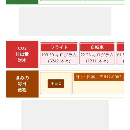
フライト
自転車
CO2
排出量
193.39 キログラム
72.23 キログラム
61.5
対木
(3242 木々)
(1211 木々)
(1
日 1 : 日本、〒812-000
きみの
+
日 2
毎日
旅程