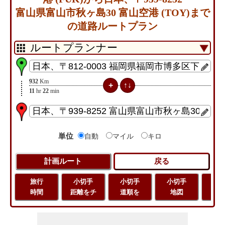
富山県富山市秋ヶ島30 富山空港 (TOY)まで
の道路ルートプラン
932
Km
11
hr
22
min
単位
自動
マイル
キロ
旅行
小切手
小切手
小切手
旅
時間
距離をチ
道順を
地図
距