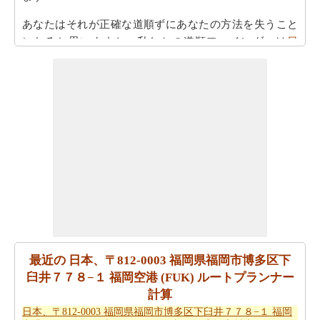
あなたはそれが正確な道順ずにあなたの方法を失うこと
になると思いますか。私たちの道順ファインダーは
日
本、〒812-0003 福岡県福岡市博多区下臼井７７８−１ 福
岡空港 (FUK)から日本、〒939-8252 富山県富山市秋ヶ島
30 富山空港 (TOY)までの方向
で提供します！
旅行時間が考慮されるべきもう一つの重要な点です。だ
から、あなたはまた
日本、〒812-0003 福岡県福岡市博多
区下臼井７７８−１ 福岡空港 (FUK)から日本、〒939-
8252 富山県富山市秋ヶ島30 富山空港 (TOY)までの移動時
間
で見たいと思うかもしれません！
あなたは自身であなたの旅行を計画するのに疲れていま
すか。あなたの
日本、〒812-0003 福岡県福岡市博多区下
臼井７７８−１ 福岡空港 (FUK)から日本、〒939-8252 富
最近の 日本、〒812-0003 福岡県福岡市博多区下
山県富山市秋ヶ島30 富山空港 (TOY)までの旅行
を計画し
臼井７７８−１ 福岡空港 (FUK) ルートプランナー
ますスマートルートプランナーを取得することができま
計算
す。また、あなたの旅の最後の微細な変化に対応するこ
日本、〒812-0003 福岡県福岡市博多区下臼井７７８−１ 福岡
とができます。