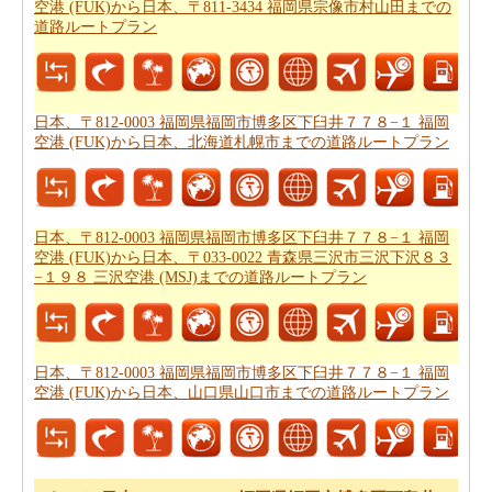
空港 (FUK)から日本、〒811-3434 福岡県宗像市村山田までの
道路ルートプラン
あなたが到達するために急いでいる場合ので、あなた
は、飛行機で行くことを好みます。あなたは日本、〒
812-0003 福岡県福岡市博多区下臼井７７８−１ 福岡空港
(FUK)と日本、〒939-8252 富山県富山市秋ヶ島30 富山空
日本、〒812-0003 福岡県福岡市博多区下臼井７７８−１ 福岡
空港 (FUK)から日本、北海道札幌市までの道路ルートプラン
港 (TOY)の間の飛行距離を知りたいですか。あなたはま
た
日本、〒812-0003 福岡県福岡市博多区下臼井７７８
−１ 福岡空港 (FUK)から日本、〒939-8252 富山県富山市
秋ヶ島30 富山空港 (TOY)までの飛行距離
.
日本、〒812-0003 福岡県福岡市博多区下臼井７７８−１ 福岡
空港 (FUK)から日本、〒033-0022 青森県三沢市三沢下沢８３
あなたは旅に時間の制約を持っていますか。 の場合、あ
−１９８ 三沢空港 (MSJ)までの道路ルートプラン
なたは非常によくあなたの時間を管理しなければならな
いし、これのためにあなたは
日本、〒812-0003 福岡県福
岡市博多区下臼井７７８−１ 福岡空港 (FUK)から日本、〒
日本、〒812-0003 福岡県福岡市博多区下臼井７７８−１ 福岡
939-8252 富山県富山市秋ヶ島30 富山空港 (TOY)までの飛
空港 (FUK)から日本、山口県山口市までの道路ルートプラン
行時間
を知っている必要があります。
あなたのルートを得ることが計画された後、あなたの旅
のために駆動するためのコストの公正な見積もりを有す