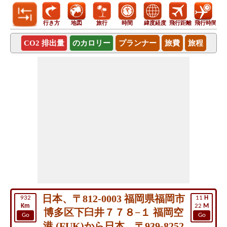
行き方
地図
旅行
時間
緯度経度
飛行距離
飛行時間
CO2 排出量
のカロリー
プランナー
旅費
旅程
日本、〒812-0003 福岡県福岡市
932
11
H
Km
22
M
博多区下臼井７７８−１ 福岡空
Go
Go
港 (FUK)から日本、〒939-8252