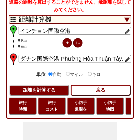
道路の距離を算出することができません。飛距離を試して
みてください。
0
Km
0
min
単位
自動
マイル
キロ
旅行
旅行
小切手
小切手
旅
時間
コスト
道順を
地図
距