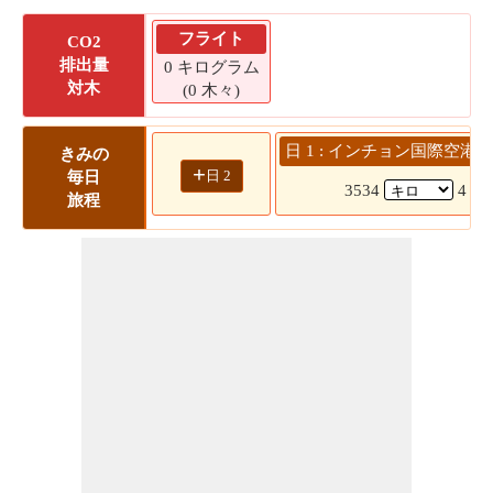
フライト
CO2
排出量
0 キログラム
対木
(0 木々)
日 1 : インチョン国際空港 --
きみの
+
日 2
毎日
3534
4 ア
旅程