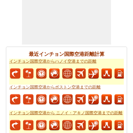
走行時間は走行距離といっように大切な事です。その
為、あなたは
インチョン国際空港から 550000 ベトナムま
での移動時間
からひつようです。走行距離をつかってし
ょよう時間はインチョン国際空港から 550000 ベトナムま
で計ります。
インチョン国際空港から 550000 ベトナムまで良プランが
欲しいですか。知る事はどの方を使って
インチョン国際
最近インチョン国際空港距離計算
空港から 550000 ベトナムまでの旅行
するんです。
インチョン国際空港からハノイ空港までの距離
道路走行は疲れて感じますか。飛行機で飛びてかかる時
間は知りたいんですか。
インチョン国際空港から 550000
ベトナムまでの飛行時間
チェックします。
インチョン国際空港からボストン空港までの距離
それはあなたの旅のルートを計画するのは面倒ですか？
このルートプランナーは、
インチョン国際空港から
550000 ベトナムまでの道路ルートプラン
提供します。
インチョン国際空港から ニノイ・アキノ国際空港までの距離
あなたは、道路に旅行を取ることを計画していますか？
あなたはこの旅行で過ごすことになります燃料費の見積