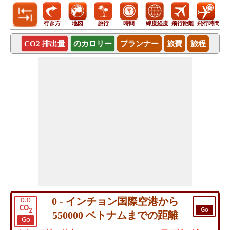
行き方
地図
旅行
時間
緯度経度
飛行距離
飛行時間
CO2 排出量
のカロリー
プランナー
旅費
旅程
0 - インチョン国際空港から
0.0
CO
Go
2
550000 ベトナムまでの距離
Go