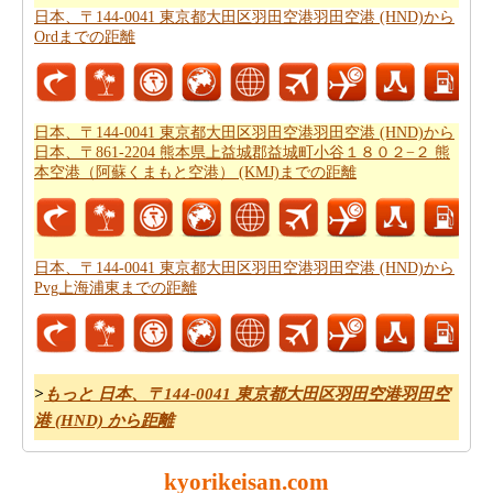
道路走行は疲れて感じますか。飛行機で飛びてかかる時
日本、〒144-0041 東京都大田区羽田空港羽田空港 (HND)から
間は知りたいんですか。
日本、〒144-0041 東京都大田区
Ordまでの距離
羽田空港羽田空港 (HND)からポルトガル リスボンまでの
飛行時間
チェックします。
それはあなたの旅のルートを計画するのは面倒ですか？
日本、〒144-0041 東京都大田区羽田空港羽田空港 (HND)から
日本、〒861-2204 熊本県上益城郡益城町小谷１８０２−２ 熊
このルートプランナーは、
日本、〒144-0041 東京都大田
本空港（阿蘇くまもと空港） (KMJ)までの距離
区羽田空港羽田空港 (HND)からポルトガル リスボンまで
の道路ルートプラン
提供します。
あなたは、道路に旅行を取ることを計画していますか？
日本、〒144-0041 東京都大田区羽田空港羽田空港 (HND)から
あなたはこの旅行で過ごすことになります燃料費の見積
Pvg上海浦東までの距離
もりをしたいですか？
日本、〒144-0041 東京都大田区羽
田空港羽田空港 (HND)からポルトガル リスボンまでの旅
行の費用
を確認してください。
>
もっと 日本、〒144-0041 東京都大田区羽田空港羽田空
港 (HND) から距離
*この結果は近似です。道路状況や流用や気象条件や交通などが走
行距離にかかわります。
kyorikeisan.com