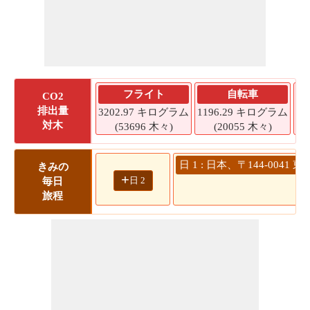
フライト
自転車
CO2
排出量
3202.97 キログラム
1196.29 キログラム
1
対木
(53696 木々)
(20055 木々)
日 1 : 日本、〒144-004
きみの
+
日 2
毎日
1
旅程