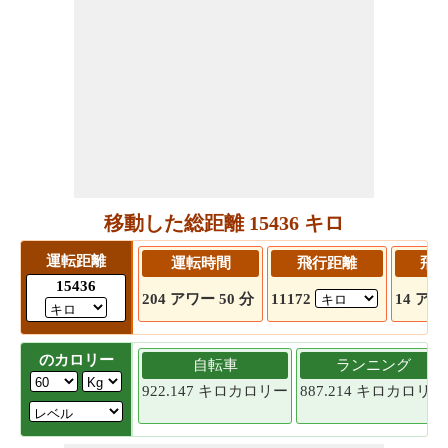
移動した総距離 15436 キロ
運転距離
運転時間
飛行距離
飛
15436
204 アワー 50 分
11172
14 アワ
のカロリー
自転車
ランニング
922.147 キロカロリー
887.214 キロカロリー