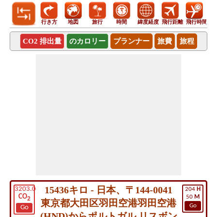
行き方
地図
旅行
時間
緯度経度
飛行距離
飛行時間
CO2 排出量
のカロリー
プランナー
旅費
旅程
15436キロ - 日本、〒144-0041
3203.0
204
H
CO
50
M
2
東京都大田区羽田空港羽田空港
Go
Go
(HND)からポルトガル リスボン