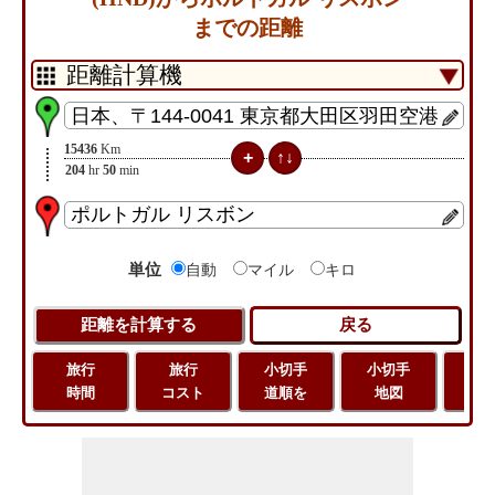
までの距離
15436
Km
204
hr
50
min
単位
自動
マイル
キロ
旅行
旅行
小切手
小切手
旅
時間
コスト
道順を
地図
距