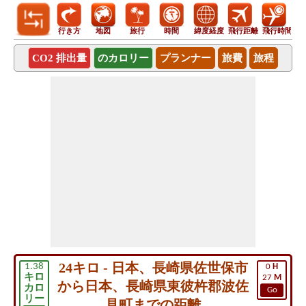
行き方
地図
旅行
時間
緯度経度
飛行距離
飛行時間
CO2 排出量
のカロリー
プランナー
旅費
旅程
24キロ - 日本、長崎県佐世保市
1.38
0
H
キロ
27
M
から日本、長崎県東彼杵郡波佐
カロ
Go
リー
見町までの距離