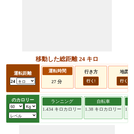
移動した総距離 24 キロ
運転時間
行き方
地図
運転距離
行く!
行く!
24
27 分
のカロリー
ランニング
自転車
1.434 キロカロリー
1.38 キロカロリー
1.