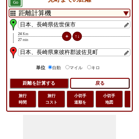
Go
24
Km
27
min
単位
自動
マイル
キロ
旅行
旅行
小切手
小切手
旅
時間
コスト
道順を
地図
距