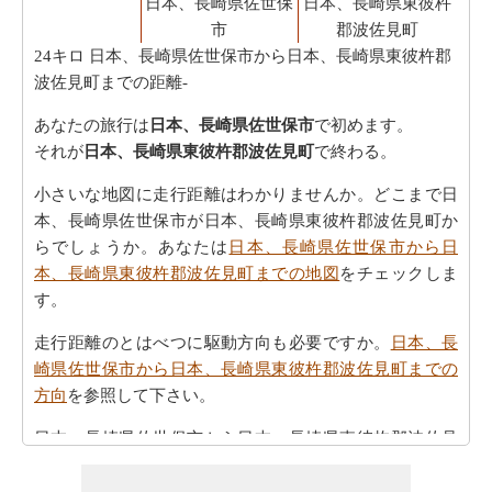
日本、長崎県佐世保
日本、長崎県東彼杵
市
郡波佐見町
24キロ
日本、長崎県佐世保市から日本、長崎県東彼杵郡
波佐見町までの距離-
あなたの旅行は
日本、長崎県佐世保市
で初めます。
それが
日本、長崎県東彼杵郡波佐見町
で終わる。
小さいな地図に走行距離はわかりませんか。どこまで日
本、長崎県佐世保市が日本、長崎県東彼杵郡波佐見町か
らでしょうか。あなたは
日本、長崎県佐世保市から日
本、長崎県東彼杵郡波佐見町までの地図
をチェックしま
す。
走行距離のとはべつに駆動方向も必要ですか。
日本、長
崎県佐世保市から日本、長崎県東彼杵郡波佐見町までの
方向
を参照して下さい。
日本、長崎県佐世保市から日本、長崎県東彼杵郡波佐見
町まで 飛行機で飛びます、距離がどのぐらいかかりま
す。
日本、長崎県佐世保市から日本、長崎県東彼杵郡波