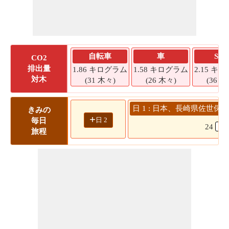
自転車
車
SU
CO2
排出量
1.86 キログラム
1.58 キログラム
2.15 キ
対木
(31 木々)
(26 木々)
(36 木
日 1 : 日本、長崎県佐世保
きみの
+
日 2
毎日
24
旅程