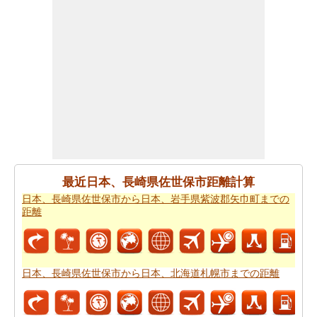
佐見町までの飛行距離
はチェックします。
走行時間は走行距離といっように大切な事です。その
為、あなたは
日本、長崎県佐世保市から日本、長崎県東
彼杵郡波佐見町までの移動時間
からひつようです。走行
距離をつかってしょよう時間は日本、長崎県佐世保市か
ら日本、長崎県東彼杵郡波佐見町まで計ります。
日本、長崎県佐世保市から日本、長崎県東彼杵郡波佐見
町まで良プランが欲しいですか。知る事はどの方を使っ
て
日本、長崎県佐世保市から日本、長崎県東彼杵郡波佐
最近日本、長崎県佐世保市距離計算
見町までの旅行
するんです。
日本、長崎県佐世保市から日本、岩手県紫波郡矢巾町までの
距離
道路走行は疲れて感じますか。飛行機で飛びてかかる時
間は知りたいんですか。
日本、長崎県佐世保市から日
本、長崎県東彼杵郡波佐見町までの飛行時間
チェックし
ます。
日本、長崎県佐世保市から日本、北海道札幌市までの距離
それはあなたの旅のルートを計画するのは面倒ですか？
このルートプランナーは、
日本、長崎県佐世保市から日