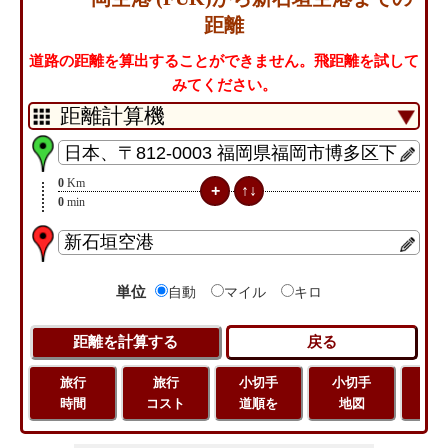
距離
道路の距離を算出することができません。飛距離を試して
みてください。
0
Km
0
min
単位
自動
マイル
キロ
旅行
旅行
小切手
小切手
旅
時間
コスト
道順を
地図
距