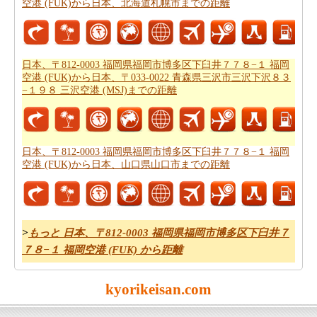
空港 (FUK)から日本、北海道札幌市までの距離
道路走行は疲れて感じますか。飛行機で飛びてかかる時
間は知りたいんですか。
日本、〒812-0003 福岡県福岡市
博多区下臼井７７８−１ 福岡空港 (FUK)から新石垣空港ま
での飛行時間
チェックします。
日本、〒812-0003 福岡県福岡市博多区下臼井７７８−１ 福岡
空港 (FUK)から日本、〒033-0022 青森県三沢市三沢下沢８３
それはあなたの旅のルートを計画するのは面倒ですか？
−１９８ 三沢空港 (MSJ)までの距離
このルートプランナーは、
日本、〒812-0003 福岡県福岡
市博多区下臼井７７８−１ 福岡空港 (FUK)から新石垣空港
までの道路ルートプラン
提供します。
日本、〒812-0003 福岡県福岡市博多区下臼井７７８−１ 福岡
あなたは、道路に旅行を取ることを計画していますか？
空港 (FUK)から日本、山口県山口市までの距離
あなたはこの旅行で過ごすことになります燃料費の見積
もりをしたいですか？
日本、〒812-0003 福岡県福岡市博
多区下臼井７７８−１ 福岡空港 (FUK)から新石垣空港まで
の旅行の費用
を確認してください。
>
もっと 日本、〒812-0003 福岡県福岡市博多区下臼井７
７８−１ 福岡空港 (FUK) から距離
*この結果は近似です。道路状況や流用や気象条件や交通などが走
kyorikeisan.com
行距離にかかわります。