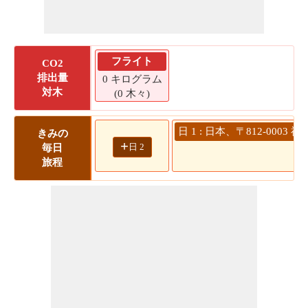
フライト
CO2
排出量
0 キログラム
対木
(0 木々)
日 1 : 日本、〒812-000
きみの
+
日 2
毎日
旅程