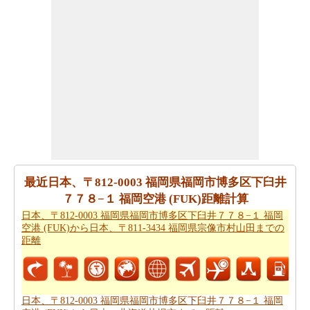
日本、〒812-0003 福岡県福岡市博多区下臼井７７８−１
福岡空港 (FUK)から新石垣空港まで 飛行機で飛びます、
距離がどのぐらいかかります。
日本、〒812-0003 福岡県
福岡市博多区下臼井７７８−１ 福岡空港 (FUK)から新石垣
空港までの飛行距離
はチェックします。
走行時間は走行距離といっように大切な事です。その
為、あなたは
日本、〒812-0003 福岡県福岡市博多区下臼
井７７８−１ 福岡空港 (FUK)から新石垣空港までの移動時
間
からひつようです。走行距離をつかってしょよう時間
は日本、〒812-0003 福岡県福岡市博多区下臼井７７８
最近日本、〒812-0003 福岡県福岡市博多区下臼井
−１ 福岡空港 (FUK)から新石垣空港まで計ります。
７７８−１ 福岡空港 (FUK)距離計算
日本、〒812-0003 福岡県福岡市博多区下臼井７７８−１ 福岡
日本、〒812-0003 福岡県福岡市博多区下臼井７７８−１
空港 (FUK)から日本、〒811-3434 福岡県宗像市村山田までの
福岡空港 (FUK)から新石垣空港まで良プランが欲しいで
距離
すか。知る事はどの方を使って
日本、〒812-0003 福岡県
福岡市博多区下臼井７７８−１ 福岡空港 (FUK)から新石垣
空港までの旅行
するんです。
日本、〒812-0003 福岡県福岡市博多区下臼井７７８−１ 福岡