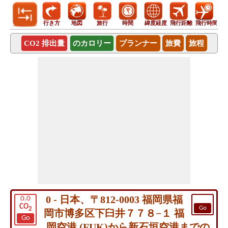
行き方
地図
旅行
時間
緯度経度
飛行距離
飛行時間
CO2 排出量
のカロリー
プランナー
旅費
旅程
0 - 日本、〒812-0003 福岡県福
0.0
CO
Go
2
岡市博多区下臼井７７８−１ 福
Go
岡空港 (FUK)から新石垣空港までの