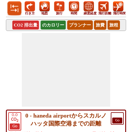
行き方
地図
旅行
時間
緯度経度
飛行距離
飛行時間
CO2 排出量
のカロリー
プランナー
旅費
旅程
0 - haneda airportからスカルノ
0.0
CO
Go
2
ハッタ国際空港までの距離
Go