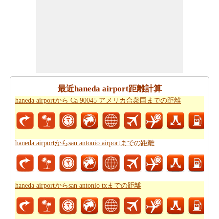
港まで計ります。
haneda airportからスカルノハッタ国際空港まで良プラン
が欲しいですか。知る事はどの方を使って
haneda airport
からスカルノハッタ国際空港までの旅行
するんです。
道路走行は疲れて感じますか。飛行機で飛びてかかる時
間は知りたいんですか。
haneda airportからスカルノハッ
最近haneda airport距離計算
タ国際空港までの飛行時間
チェックします。
haneda airportから Ca 90045 アメリカ合衆国までの距離
それはあなたの旅のルートを計画するのは面倒ですか？
このルートプランナーは、
haneda airportからスカルノハ
ッタ国際空港までの道路ルートプラン
提供します。
haneda airportからsan antonio airportまでの距離
あなたは、道路に旅行を取ることを計画していますか？
あなたはこの旅行で過ごすことになります燃料費の見積
もりをしたいですか？
haneda airportからスカルノハッタ
haneda airportからsan antonio txまでの距離
国際空港までの旅行の費用
を確認してください。
*この結果は近似です。道路状況や流用や気象条件や交通などが走