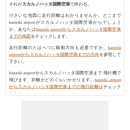
それが
スカルノハッタ国際空港
で終わる。
小さいな地図に走行距離はわかりませんか。どこまで
haneda airportがスカルノハッタ国際空港からでしょう
か。あなたは
haneda airportからスカルノハッタ国際空港
までの地図
をチェックします。
走行距離のとはべつに駆動方向も必要ですか。
haneda
airportからスカルノハッタ国際空港までの方向
を参照して
下さい。
haneda airportからスカルノハッタ国際空港まで 飛行機で
飛びます、距離がどのぐらいかかります。
haneda airport
からスカルノハッタ国際空港までの飛行距離
はチェック
します。
走行時間は走行距離といっように大切な事です。その
為、あなたは
haneda airportからスカルノハッタ国際空港
までの移動時間
からひつようです。走行距離をつかって
しょよう時間はhaneda airportからスカルノハッタ国際空