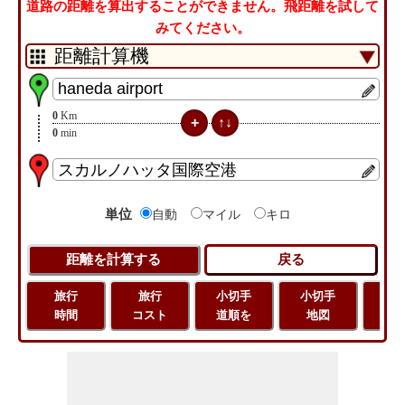
道路の距離を算出することができません。飛距離を試して
みてください。
0
Km
0
min
単位
自動
マイル
キロ
旅行
旅行
小切手
小切手
旅
時間
コスト
道順を
地図
距