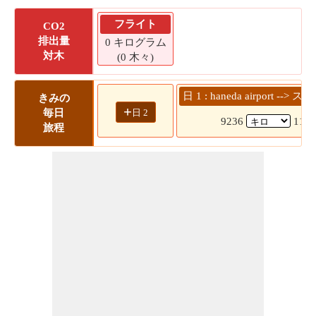
フライト
CO2
排出量
0 キログラム
対木
(0 木々)
日 1 : haneda airport 
きみの
+
日 2
毎日
9236
11 
旅程