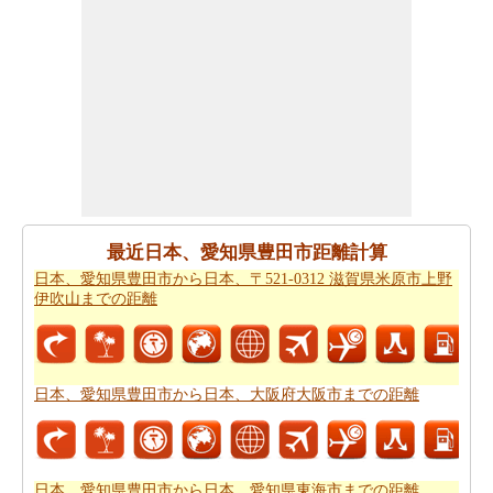
の移動時間
からひつようです。走行距離をつかってしょ
よう時間は日本、愛知県豊田市から日本、山口県まで計
ります。
日本、愛知県豊田市から日本、山口県まで良プランが欲
しいですか。知る事はどの方を使って
日本、愛知県豊田
市から日本、山口県までの旅行
するんです。
道路走行は疲れて感じますか。飛行機で飛びてかかる時
間は知りたいんですか。
日本、愛知県豊田市から日本、
最近日本、愛知県豊田市距離計算
山口県までの飛行時間
チェックします。
日本、愛知県豊田市から日本、〒521-0312 滋賀県米原市上野
それはあなたの旅のルートを計画するのは面倒ですか？
伊吹山までの距離
このルートプランナーは、
日本、愛知県豊田市から日
本、山口県までの道路ルートプラン
提供します。
あなたは、道路に旅行を取ることを計画していますか？
日本、愛知県豊田市から日本、大阪府大阪市までの距離
あなたはこの旅行で過ごすことになります燃料費の見積
もりをしたいですか？
日本、愛知県豊田市から日本、山
口県までの旅行の費用
を確認してください。
日本、愛知県豊田市から日本、愛知県東海市までの距離