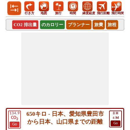
行き方
地図
旅行
時間
緯度経度
飛行距離
飛行時間
CO2 排出量
のカロリー
プランナー
旅費
旅程
650キロ - 日本、愛知県豊田市
134.9
8
H
CO
4
M
2
から日本、山口県までの距離
Go
Go