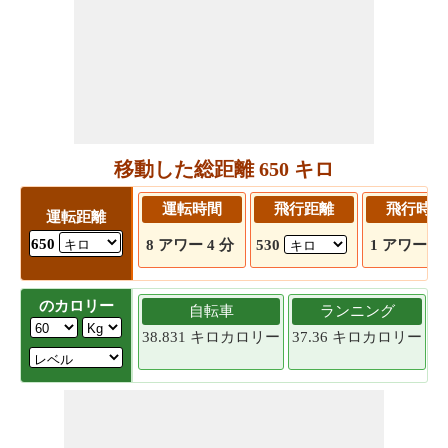
移動した総距離 650 キロ
運転時間
飛行距離
飛行時間
運転距離
650
8 アワー 4 分
530
1 アワー 9 
のカロリー
自転車
ランニング
38.831 キロカロリー
37.36 キロカロリー
3