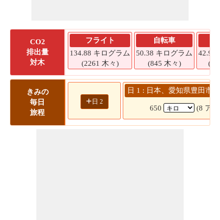
フライト
自転車
CO2
排出量
134.88 キログラム
50.38 キログラム
42.9
対木
(2261 木々)
(845 木々)
(7
日 1 : 日本、愛知県豊田市 
きみの
+
日 2
毎日
650
(8 アワ
旅程