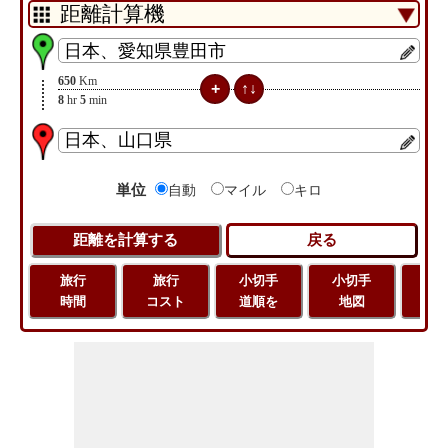
650
Km
8
hr
5
min
単位
自動
マイル
キロ
旅行
旅行
小切手
小切手
旅
時間
コスト
道順を
地図
距