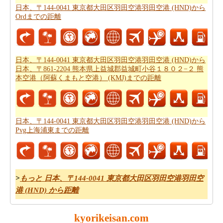
道路走行は疲れて感じますか。飛行機で飛びてかかる時
日本、〒144-0041 東京都大田区羽田空港羽田空港 (HND)から
間は知りたいんですか。
日本、〒144-0041 東京都大田区
Ordまでの距離
羽田空港羽田空港 (HND)からオーストリア ウィーンまで
の飛行時間
チェックします。
それはあなたの旅のルートを計画するのは面倒ですか？
日本、〒144-0041 東京都大田区羽田空港羽田空港 (HND)から
日本、〒861-2204 熊本県上益城郡益城町小谷１８０２−２ 熊
このルートプランナーは、
日本、〒144-0041 東京都大田
本空港（阿蘇くまもと空港） (KMJ)までの距離
区羽田空港羽田空港 (HND)からオーストリア ウィーンま
での道路ルートプラン
提供します。
あなたは、道路に旅行を取ることを計画していますか？
日本、〒144-0041 東京都大田区羽田空港羽田空港 (HND)から
あなたはこの旅行で過ごすことになります燃料費の見積
Pvg上海浦東までの距離
もりをしたいですか？
日本、〒144-0041 東京都大田区羽
田空港羽田空港 (HND)からオーストリア ウィーンまでの
旅行の費用
を確認してください。
>
もっと 日本、〒144-0041 東京都大田区羽田空港羽田空
港 (HND) から距離
*この結果は近似です。道路状況や流用や気象条件や交通などが走
行距離にかかわります。
kyorikeisan.com