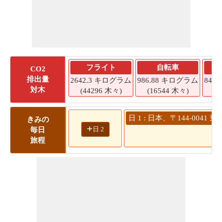
フライト
自転車
CO2
排出量
2642.3 キログラム
986.88 キログラム
840
対木
(44296 木々)
(16544 木々)
(
日 1 : 日本、〒144-004
きみの
+
日 2
毎日
旅程