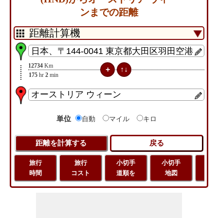
ンまでの距離
12734
Km
175
hr
2
min
単位
自動
マイル
キロ
旅行
旅行
小切手
小切手
旅
時間
コスト
道順を
地図
距