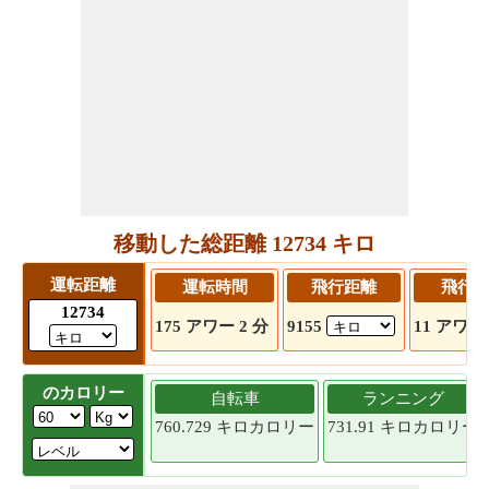
移動した総距離 12734 キロ
運転距離
運転時間
飛行距離
飛行
12734
175 アワー 2 分
9155
11 アワー 
のカロリー
自転車
ランニング
760.729 キロカロリー
731.91 キロカロリー