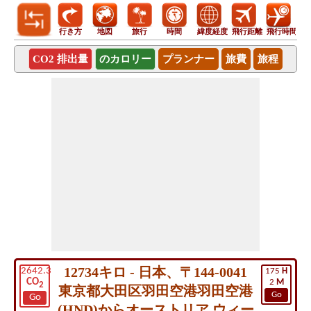
行き方
地図
旅行
時間
緯度経度
飛行距離
飛行時間
CO2 排出量
のカロリー
プランナー
旅費
旅程
12734キロ - 日本、〒144-0041
2642.3
175
H
CO
2
M
2
東京都大田区羽田空港羽田空港
Go
Go
(HND)からオーストリア ウィー