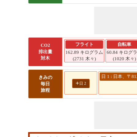
フライト
自転車
CO2
排出量
162.89 キログラム
60.84 キログ
対木
(2731 木々)
(1020 木々)
日 1 : 日本、
きみの
+
日 2
毎日
旅程