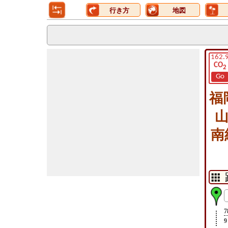
行き方
地図
162.
CO
2
Go
福
山
南
7
9