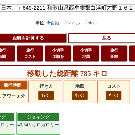
単位
自動
マイル
キロ
旅行
旅行
小切手
小切手
旅行
時間
コスト
道順を
地図
距離
移動した総距離 785 キロ
飛行時間
行き方
地図
コスト
行く!
行く!
行く!
1 アワー 3 分
ング
ジョギング
ロカロリー
43.343 キロカロリー