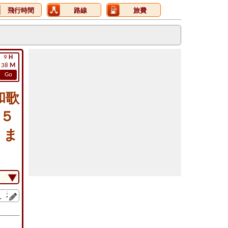
飛行時間
路線
旅費
9
H
38
M
Go
和歌
２５
）ま