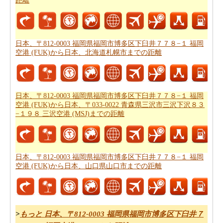
距離
県国頭郡伊江村字東江前３８ 伊江島空港までの移動時間
からひつようです。走行距離をつかってしょよう時間は
日本、〒812-0003 福岡県福岡市博多区下臼井７７８−１
福岡空港 (FUK)から日本、〒905-0503 沖縄県国頭郡伊江
日本、〒812-0003 福岡県福岡市博多区下臼井７７８−１ 福岡
村字東江前３８ 伊江島空港まで計ります。
空港 (FUK)から日本、北海道札幌市までの距離
日本、〒812-0003 福岡県福岡市博多区下臼井７７８−１
福岡空港 (FUK)から日本、〒905-0503 沖縄県国頭郡伊江
村字東江前３８ 伊江島空港まで良プランが欲しいです
日本、〒812-0003 福岡県福岡市博多区下臼井７７８−１ 福岡
空港 (FUK)から日本、〒033-0022 青森県三沢市三沢下沢８３
か。知る事はどの方を使って
日本、〒812-0003 福岡県福
−１９８ 三沢空港 (MSJ)までの距離
岡市博多区下臼井７７８−１ 福岡空港 (FUK)から日本、〒
905-0503 沖縄県国頭郡伊江村字東江前３８ 伊江島空港ま
での旅行
するんです。
日本、〒812-0003 福岡県福岡市博多区下臼井７７８−１ 福岡
道路走行は疲れて感じますか。飛行機で飛びてかかる時
空港 (FUK)から日本、山口県山口市までの距離
間は知りたいんですか。
日本、〒812-0003 福岡県福岡市
博多区下臼井７７８−１ 福岡空港 (FUK)から日本、〒905-
0503 沖縄県国頭郡伊江村字東江前３８ 伊江島空港までの
飛行時間
チェックします。
>
もっと 日本、〒812-0003 福岡県福岡市博多区下臼井７