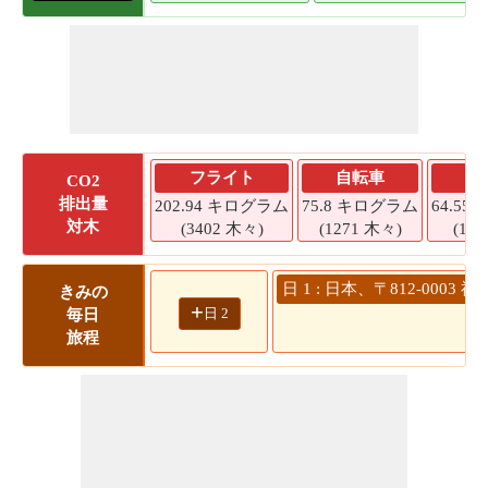
フライト
自転車
CO2
排出量
202.94 キログラム
75.8 キログラム
64.5
対木
(3402 木々)
(1271 木々)
(10
日 1 : 日本、〒812-00
きみの
+
日 2
毎日
旅程