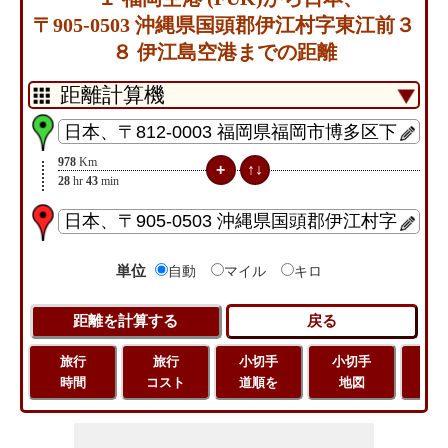
〒905-0503 沖縄県国頭郡伊江村字東江前３
８ 伊江島空港までの距離
978
Km
28
hr
43
min
単位
自動
マイル
キロ
旅行
旅行
小切手
小切手
旅
時間
コスト
道順を
地図
距