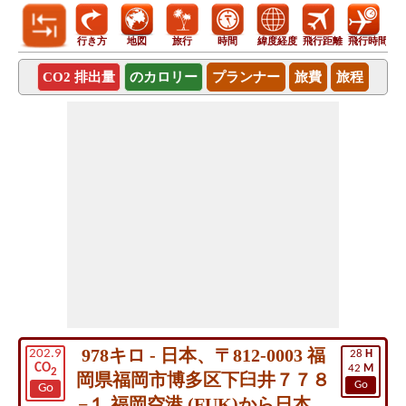
行き方
地図
旅行
時間
緯度経度
飛行距離
飛行時間
CO2 排出量
のカロリー
プランナー
旅費
旅程
978キロ - 日本、〒812-0003 福
202.9
28
H
CO
42
M
2
岡県福岡市博多区下臼井７７８
Go
Go
−１ 福岡空港 (FUK)から日本、