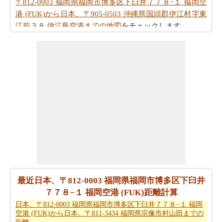
〒812-0003 福岡県福岡市博多区下臼井７７８−１ 福岡空
港 (FUK)から日本、〒905-0503 沖縄県国頭郡伊江村字東
江前３８ 伊江島空港までの地図
をチェックします。
走行距離のとはべつに駆動方向も必要ですか。
日本、〒
812-0003 福岡県福岡市博多区下臼井７７８−１ 福岡空港
(FUK)から日本、〒905-0503 沖縄県国頭郡伊江村字東江
前３８ 伊江島空港までの方向
を参照して下さい。
日本、〒812-0003 福岡県福岡市博多区下臼井７７８−１
福岡空港 (FUK)から日本、〒905-0503 沖縄県国頭郡伊江
村字東江前３８ 伊江島空港まで 飛行機で飛びます、距離
がどのぐらいかかります。
日本、〒812-0003 福岡県福岡
市博多区下臼井７７８−１ 福岡空港 (FUK)から日本、〒
905-0503 沖縄県国頭郡伊江村字東江前３８ 伊江島空港ま
での飛行距離
はチェックします。
最近日本、〒812-0003 福岡県福岡市博多区下臼井
走行時間は走行距離といっように大切な事です。その
７７８−１ 福岡空港 (FUK)距離計算
為、あなたは
日本、〒812-0003 福岡県福岡市博多区下臼
日本、〒812-0003 福岡県福岡市博多区下臼井７７８−１ 福岡
空港 (FUK)から日本、〒811-3434 福岡県宗像市村山田までの
井７７８−１ 福岡空港 (FUK)から日本、〒905-0503 沖縄