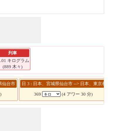
列車
3.01 キログラム
(889 木々)
城県仙台市
日 3 : 日本、宮城県仙台市 --> 日本、東京都
日 4 :
)
369
(4 アワー 30 分)
3