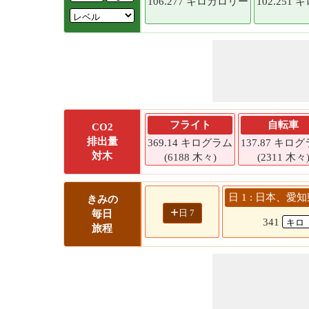
106.277 キロカロリー
102.251
フライト
自転車
CO2
排出量
369.14 キログラム
137.87 キロ
対木
(6188 木々)
(2311 木々
日 1 : 日本、愛
きみの
+
日 7
毎日
341
旅程