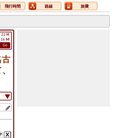
飛行時間
路線
旅費
22
H
16
M
Go
名古
て、