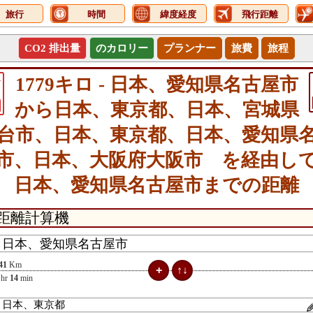
旅行
時間
緯度経度
飛行距離
CO2 排出量
のカロリー
プランナー
旅費
旅程
1
1779キロ - 日本、愛知県名古屋市
から日本、東京都、日本、宮城県
台市、日本、東京都、日本、愛知県
市、日本、大阪府大阪市 を経由し
日本、愛知県名古屋市までの距離
41
Km
hr
14
min