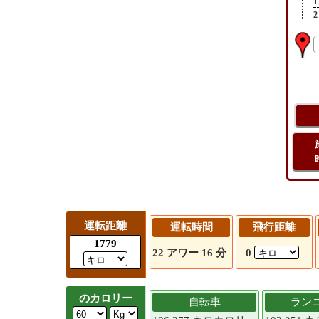
1
2
運転距離
運転時間
飛行距離
1779
22 アワー 16 分
0
のカロリー
自転車
ラン