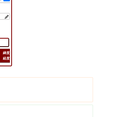
緯度
フライト
フライト
チェック
経度
距離
時間
ルート