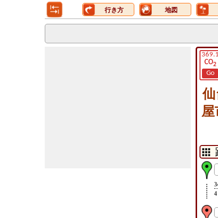
行き方
地図
369.
CO
2
Go
仙
屋
3
4