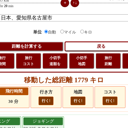
77
Km
hr
20
min
単位
自動
マイル
キロ
旅行
旅行
小切手
小切手
旅行
時間
コスト
道順を
地図
距離
移動した総距離 1779 キロ
飛行時間
行き方
地図
コスト
行く!
行く!
行く!
30 分
ニング
ジョギング