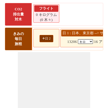
フライト
CO2
排出量
0 キログラム
対木
(0 木々)
日 1 : 日本、東京都 --> 
きみの
+
日 2
毎日
13206
16 アワー
旅程