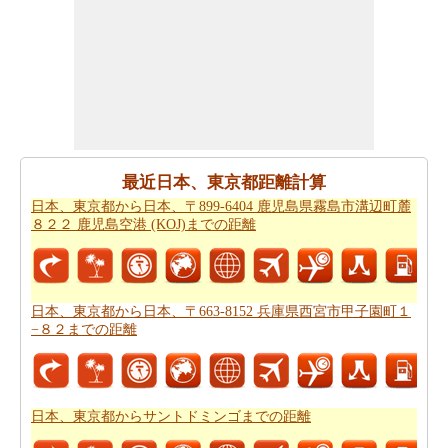
ですか。知る事はどの方を使って
日本、東京都からサン
トドミンゴまでの旅行
するんです。
道路走行は疲れて感じますか。飛行機で飛びてかかる時
間は知りたいんですか。
日本、東京都からサントドミン
ゴまでの飛行時間
チェックします。
それはあなたの旅のルートを計画するのは面倒ですか？
このルートプランナーは、
日本、東京都からサントドミ
最近日本、東京都距離計算
ンゴまでの道路ルートプラン
提供します。
日本、東京都から日本、〒899-6404 鹿児島県霧島市溝辺町麓
８２２ 鹿児島空港 (KOJ)までの距離
あなたは、道路に旅行を取ることを計画していますか？
あなたはこの旅行で過ごすことになります燃料費の見積
もりをしたいですか？
日本、東京都からサントドミンゴ
までの旅行の費用
を確認してください。
日本、東京都から日本、〒663-8152 兵庫県西宮市甲子園町１
−８２までの距離
*この結果は近似です。道路状況や流用や気象条件や交通などが走
行距離にかかわります。
日本、東京都からサントドミンゴまでの距離