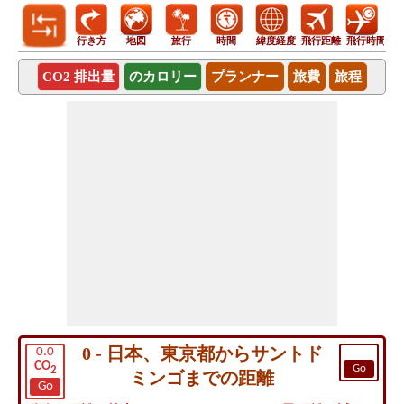
行き方
地図
旅行
時間
緯度経度
飛行距離
飛行時間
CO2 排出量
のカロリー
プランナー
旅費
旅程
0 - 日本、東京都からサントド
0.0
CO
Go
2
ミンゴまでの距離
Go