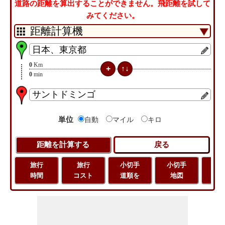
道路の距離を算出することができません。飛距離を試して
みてください。
0
Km
0
min
単位
自動
マイル
キロ
旅行
旅行
小切手
小切手
旅
時間
コスト
道順を
地図
距