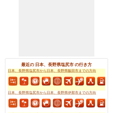
日本、長野県塩尻市から日本、群馬県前橋市までの道路
のルートプランを使用するともあなたはまた、旅行時間
を知りたいかもしれません。あなたは
日本、長野県塩尻
市から日本、群馬県前橋市までの移動時間
国名>を見つけ
ることができます。これは、あなたに日本、長野県塩尻
市から日本、群馬県前橋市までの駆動過ごすことになり
ますどのくらいの時間を推定するのに役立ちます。
あなたの旅行を計画するために単一のビューで上記のす
べての情報が必要ですか。
日本、長野県塩尻市から日
最近の 日本、長野県塩尻市 の行き方
本、群馬県前橋市までの旅行
方法をチェックしてくださ
日本、長野県塩尻市から日本、長野県飯田市までの方向
い。日本、長野県塩尻市から日本、群馬県前橋市までの
自分がより良いあなたの旅行を計画するのに役立ちま
す。
日本、長野県塩尻市から日本、長野県伊那市までの方向
道路で旅行するのは疲れましたか。日本、長野県塩尻市
から日本、群馬県前橋市まで、あなたは飛ぶことができ
ます。旅行する前に
日本、長野県塩尻市から日本、群馬
県前橋市までの飛行時間
をチェックして下さい。