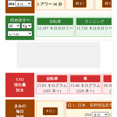
行く!
行く!
204
2 アワー 36 分
のカロリー
自転車
ランニング
12.187 キロカロリー
11.726 キロカロリー
自転車
車
CO2
排出量
15.81 キログラム
13.46 キログラム
18.2
対木
(265 木々)
(226 木々)
(30
日 1 : 日本、長野県塩尻市 
きみの
+
日 2
毎日
204
(2 
旅程