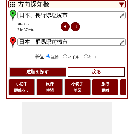
204
Km
2
hr
37
min
単位
自動
マイル
キロ
小切手
旅行
小切手
旅行
緯
距離をチ
時間
地図
距離
経