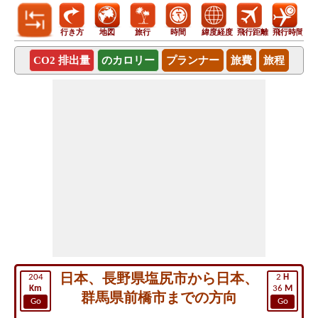
行き方
地図
旅行
時間
緯度経度
飛行距離
飛行時間
CO2 排出量
のカロリー
プランナー
旅費
旅程
日本、長野県塩尻市から日本、
204
2
H
Km
36
M
群馬県前橋市までの方向
Go
Go