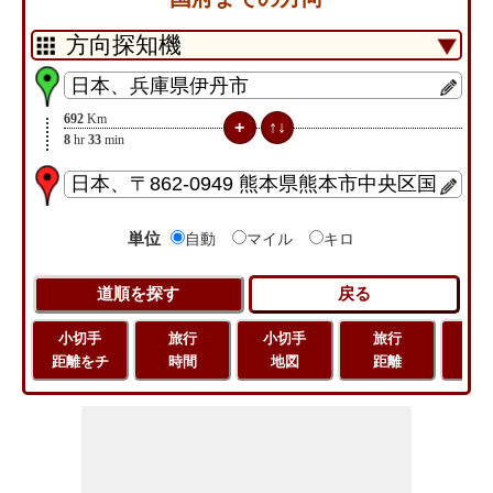
692
Km
8
hr
33
min
単位
自動
マイル
キロ
小切手
旅行
小切手
旅行
緯
距離をチ
時間
地図
距離
経