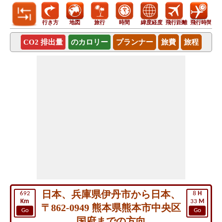
行き方
地図
旅行
時間
緯度経度
飛行距離
飛行時間
CO2 排出量
のカロリー
プランナー
旅費
旅程
日本、兵庫県伊丹市から日本、
692
8
H
Km
33
M
〒862-0949 熊本県熊本市中央区
Go
Go
国府までの方向