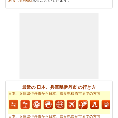
府までの地図
見ることができます。
あなただけに、日本、兵庫県伊丹市から日本、〒862-
0949 熊本県熊本市中央区国府まで以下の方向より飛ぶこ
とがしたいですか。
日本、兵庫県伊丹市から日本、〒
862-0949 熊本県熊本市中央区国府までの飛行距離
をチェ
ックします。
日本、兵庫県伊丹市から日本、〒862-0949 熊本県熊本市
中央区国府までの道路のルートプランを使用するともあ
なたはまた、旅行時間を知りたいかもしれません。あな
たは
日本、兵庫県伊丹市から日本、〒862-0949 熊本県熊
本市中央区国府までの移動時間
国名>を見つけることがで
きます。これは、あなたに日本、兵庫県伊丹市から日
本、〒862-0949 熊本県熊本市中央区国府までの駆動過ご
最近の 日本、兵庫県伊丹市 の行き方
すことになりますどのくらいの時間を推定するのに役立
日本、兵庫県伊丹市から日本、奈良県橿原市までの方向
ちます。
あなたの旅行を計画するために単一のビューで上記のす
べての情報が必要ですか。
日本、兵庫県伊丹市から日
日本、兵庫県伊丹市から日本、奈良県奈良市までの方向