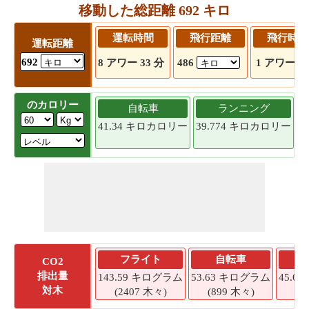
移動した総距離 692 キロ
運転時間
飛行距離
飛行時間
運転距離
692
8 アワー 33 分
486
1 アワー 6
のカロリー
自転車
ランニング
41.34 キロカロリー
39.774 キロカロリー
3
フライト
自転車
CO2
排出量
143.59 キログラム
53.63 キログラム
45.6
対木
(2407 木々)
(899 木々)
(7