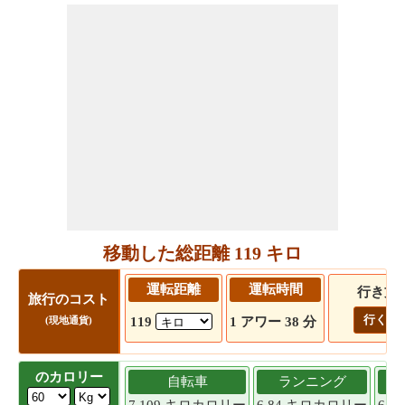
移動した総距離 119 キロ
運転距離
運転時間
行き方
旅行のコスト
行く!
119
1 アワー 38 分
(現地通貨)
のカロリー
自転車
ランニング
7.109 キロカロリー
6.84 キロカロリー
6.