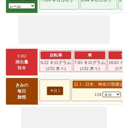
自転車
車
SU
CO2
排出量
9.22 キログラム
7.85 キログラム
10.65 
対木
(155 木々)
(132 木々)
(179 
日 1 : 日本、神奈川県横浜市
きみの
+
日 2
毎日
119
(1
旅程