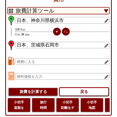
119
Km
1
hr
38
min
小切手
旅行
小切手
小切手
旅
道順を
時間
距離をチ
地図
距