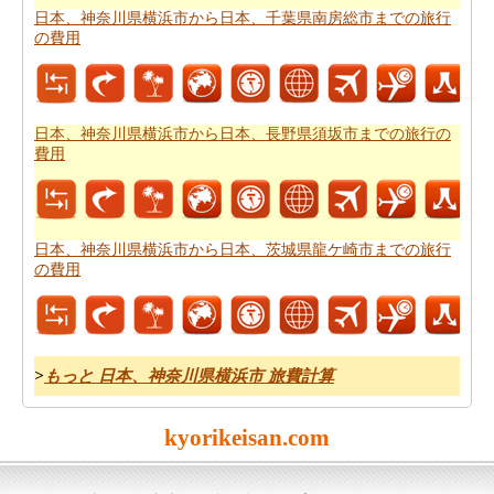
トプラン
を計画し、あなたのルートプランナーを使用す
日本、神奈川県横浜市から日本、千葉県南房総市までの旅行
の費用
ることができます。
日本、神奈川県横浜市から日本、長野県須坂市までの旅行の
費用
日本、神奈川県横浜市から日本、茨城県龍ケ崎市までの旅行
の費用
>
もっと 日本、神奈川県横浜市 旅費計算
kyorikeisan.com