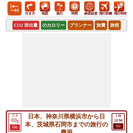
行き方
地図
旅行
時間
緯度経度
飛行距離
飛行時間
CO2 排出量
のカロリー
プランナー
旅費
旅程
日本、神奈川県横浜市から日
7.9
1
H
CO
38
M
2
本、茨城県石岡市までの旅行の
Go
Go
費用