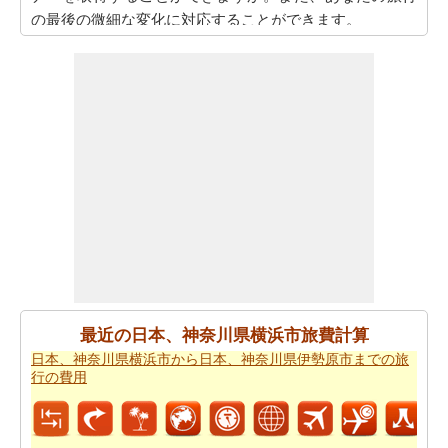
の最後の微細な変化に対応することができます。
また、あなたは目的地に到達した後、別の活動を計画す
るために、旅行時間を知りたいかもしれません。あなた
は
日本、神奈川県横浜市から日本、茨城県石岡市までの
移動時間
を取得することができます。
あなたは道路の旅の代わりに飛行を取ることによって、
時間と労力を節約しますか。このケースでは、
日本、神
奈川県横浜市から日本、茨城県石岡市までの飛行距離
を
認識する必要があります。
あなたは飛行機で旅行している場合、また、あなたの旅
のために必要な飛行時間を知りたいかもしれません。あ
なたは
日本、神奈川県横浜市から日本、茨城県石岡市ま
最近の日本、神奈川県横浜市旅費計算
での飛行時間
を得ることができます。
日本、神奈川県横浜市から日本、神奈川県伊勢原市までの旅
行の費用
あなたは道路で旅行すると停止点やあなたの旅行の途中
可能性を知りたいことを決定した場合、あなたの
日本、
神奈川県横浜市から日本、茨城県石岡市までの道路ルー