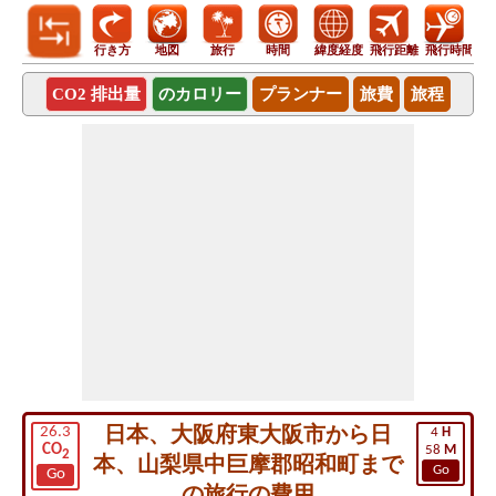
行き方
地図
旅行
時間
緯度経度
飛行距離
飛行時間
CO2 排出量
のカロリー
プランナー
旅費
旅程
日本、大阪府東大阪市から日
26.3
4
H
CO
58
M
2
本、山梨県中巨摩郡昭和町まで
Go
Go
の旅行の費用