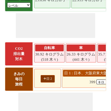
自転車
車
CO2
排出量
30.92 キログラム
26.33 キログラム
35.7
対木
(518 木々)
(441 木々)
(59
日 1 : 日本、大阪府東大阪
きみの
+
日 2
毎日
399
旅程