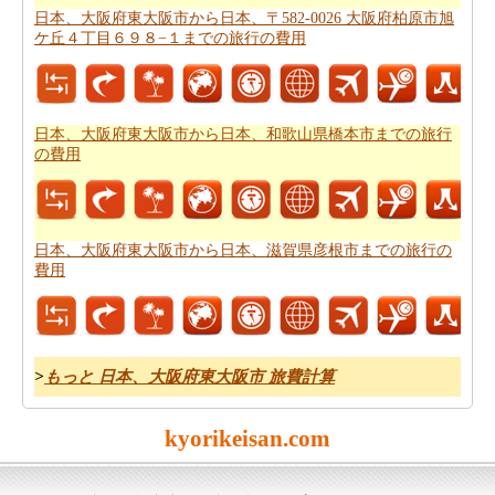
大阪府東大阪市から日本、山梨県中巨摩郡昭和町までの
日本、大阪府東大阪市から日本、〒582-0026 大阪府柏原市旭
ケ丘４丁目６９８−１までの旅行の費用
道路ルートプラン
を計画し、あなたのルートプランナー
を使用することができます。
日本、大阪府東大阪市から日本、和歌山県橋本市までの旅行
の費用
日本、大阪府東大阪市から日本、滋賀県彦根市までの旅行の
費用
>
もっと 日本、大阪府東大阪市 旅費計算
kyorikeisan.com