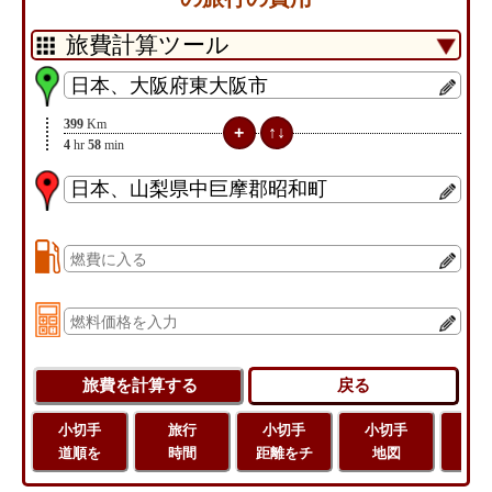
399
Km
4
hr
58
min
小切手
旅行
小切手
小切手
旅
道順を
時間
距離をチ
地図
距