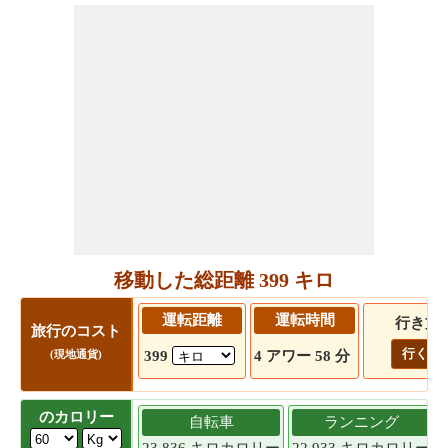
移動した総距離 399 キロ
運転距離
運転時間
行き方
旅行のコスト
行く!
399
4 アワー 58 分
(現地通貨)
のカロリー
自転車
ランニング
23.836 キロカロリー
22.933 キロカロリー