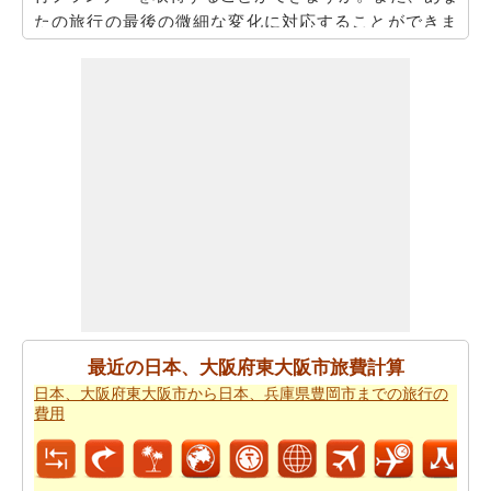
たの旅行の最後の微細な変化に対応することができま
す。
また、あなたは目的地に到達した後、別の活動を計画す
るために、旅行時間を知りたいかもしれません。あなた
は
日本、大阪府東大阪市から日本、山梨県中巨摩郡昭和
町までの移動時間
を取得することができます。
あなたは道路の旅の代わりに飛行を取ることによって、
時間と労力を節約しますか。このケースでは、
日本、大
阪府東大阪市から日本、山梨県中巨摩郡昭和町までの飛
行距離
を認識する必要があります。
あなたは飛行機で旅行している場合、また、あなたの旅
のために必要な飛行時間を知りたいかもしれません。あ
最近の日本、大阪府東大阪市旅費計算
なたは
日本、大阪府東大阪市から日本、山梨県中巨摩郡
日本、大阪府東大阪市から日本、兵庫県豊岡市までの旅行の
昭和町までの飛行時間
を得ることができます。
費用
あなたは道路で旅行すると停止点やあなたの旅行の途中
可能性を知りたいことを決定した場合、あなたの
日本、