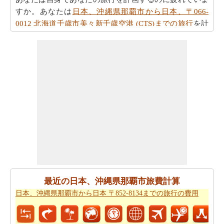
すか。あなたは
日本、沖縄県那覇市から日本、〒066-
0012 北海道千歳市美々新千歳空港 (CTS)までの旅行
を計
画するためにスマート旅行プランナーを取得することが
できますか。また、あなたの旅行の最後の微細な変化に
対応することができます。
また、あなたは目的地に到達した後、別の活動を計画す
るために、旅行時間を知りたいかもしれません。あなた
は
日本、沖縄県那覇市から日本、〒066-0012 北海道千歳
市美々新千歳空港 (CTS)までの移動時間
を取得することが
できます。
あなたは道路の旅の代わりに飛行を取ることによって、
時間と労力を節約しますか。このケースでは、
日本、沖
縄県那覇市から日本、〒066-0012 北海道千歳市美々新千
最近の日本、沖縄県那覇市旅費計算
歳空港 (CTS)までの飛行距離
を認識する必要があります。
日本、沖縄県那覇市から日本 〒852-8134までの旅行の費用
あなたは飛行機で旅行している場合、また、あなたの旅
のために必要な飛行時間を知りたいかもしれません。あ