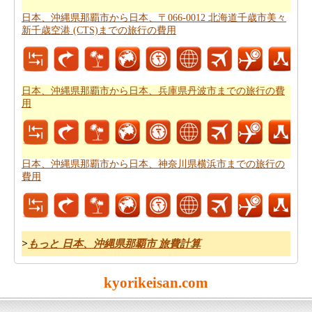
なたは
日本、沖縄県那覇市から日本、〒066-0012 北海道
日本、沖縄県那覇市から日本、〒066-0012 北海道千歳市美々
千歳市美々新千歳空港 (CTS)までの飛行時間
を得ることが
新千歳空港 (CTS)までの旅行の費用
できます。
あなたは道路で旅行すると停止点やあなたの旅行の途中
可能性を知りたいことを決定した場合、あなたの
日本、
日本、沖縄県那覇市から日本、兵庫県丹波市までの旅行の費
沖縄県那覇市から日本、〒066-0012 北海道千歳市美々新
用
千歳空港 (CTS)までの道路ルートプラン
を計画し、あなた
のルートプランナーを使用することができます。
日本、沖縄県那覇市から日本、神奈川県横浜市までの旅行の
費用
>
もっと 日本、沖縄県那覇市 旅費計算
kyorikeisan.com