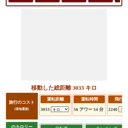
移動した総距離 3033 キロ
運転距離
運転時間
飛行距
旅行のコスト
3033
56 アワー 54 分
2240
(現地通貨)
のカロリー