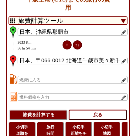
用
3033
Km
56
hr
54
min
小切手
旅行
小切手
小切手
旅
道順を
時間
距離をチ
地図
距