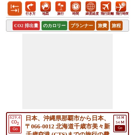
行き方
地図
旅行
時間
緯度経度
飛行距離
飛行時間
CO2 排出量
のカロリー
プランナー
旅費
旅程
日本、沖縄県那覇市から日本、
629.4
56
H
CO
54
M
2
〒066-0012 北海道千歳市美々新
Go
Go
千歳空港 (CTS)までの旅行の費