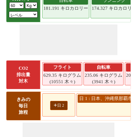
自転車
ランニング
181.191 キロカロリー
174.327 キロカロリー
フライト
自転車
CO2
排出量
629.35 キログラム
235.06 キログラム
200
対木
(10551 木々)
(3941 木々)
(
日 1 : 日本、沖縄県那覇市 -
きみの
+
日 2
毎日
30
旅程