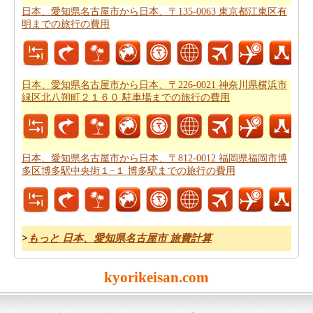
トプラン
を計画し、あなたのルートプランナーを使用す
日本、愛知県名古屋市から日本、〒135-0063 東京都江東区有
明までの旅行の費用
ることができます。
日本、愛知県名古屋市から日本、〒226-0021 神奈川県横浜市
緑区北八朔町２１６０ 駐車場までの旅行の費用
日本、愛知県名古屋市から日本、〒812-0012 福岡県福岡市博
多区博多駅中央街１−１ 博多駅までの旅行の費用
>
もっと 日本、愛知県名古屋市 旅費計算
kyorikeisan.com