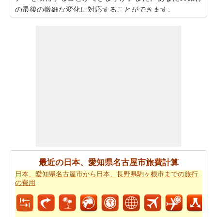
の最後の微細な変化に対応することができます。
また、あなたは目的地に到達した後、別の活動を計画す
るために、旅行時間を知りたいかもしれません。あなた
は
日本、愛知県名古屋市から日本、広島県尾道市までの
移動時間
を取得することができます。
あなたは道路の旅の代わりに飛行を取ることによって、
時間と労力を節約しますか。このケースでは、
日本、愛
知県名古屋市から日本、広島県尾道市までの飛行距離
を
認識する必要があります。
あなたは飛行機で旅行している場合、また、あなたの旅
のために必要な飛行時間を知りたいかもしれません。あ
なたは
日本、愛知県名古屋市から日本、広島県尾道市ま
最近の日本、愛知県名古屋市旅費計算
での飛行時間
を得ることができます。
日本、愛知県名古屋市から日本、長野県駒ヶ根市までの旅行
の費用
あなたは道路で旅行すると停止点やあなたの旅行の途中
可能性を知りたいことを決定した場合、あなたの
日本、
愛知県名古屋市から日本、広島県尾道市までの道路ルー