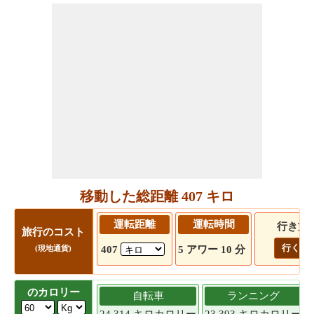
移動した総距離 407 キロ
運転距離
運転時間
行き方
旅行のコスト
行く!
407
5 アワー 10 分
(現地通貨)
のカロリー
自転車
ランニング
24.314 キロカロリー
23.393 キロカロリー