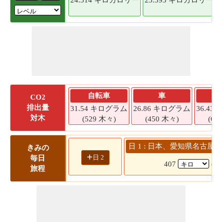
自転車
車
CO2
排出量
31.54 キログラム
26.86 キログラム
36.4
対木
(529 木々)
(450 木々)
(61
日 1 : 日本、愛知県名古屋市
きみの
+
日 2
毎日
407
(5
旅程