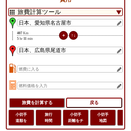
407
Km
5
hr
11
min
小切手
旅行
小切手
小切手
旅
道順を
時間
距離をチ
地図
距