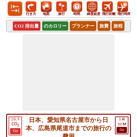
行き方
地図
旅行
時間
緯度経度
飛行距離
飛行時間
CO2 排出量
のカロリー
プランナー
旅費
旅程
日本、愛知県名古屋市から日
26.9
5
H
CO
10
M
2
本、広島県尾道市までの旅行の
Go
Go
費用